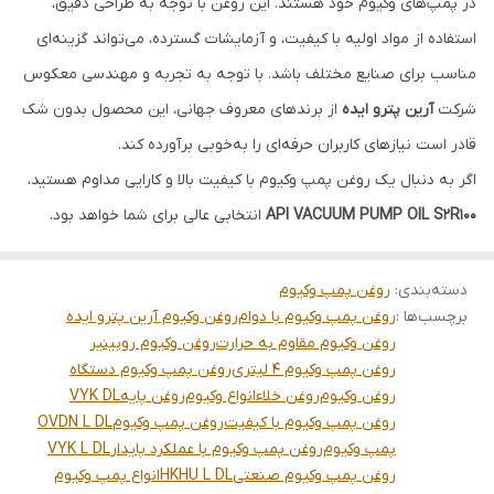
در پمپ‌های وکیوم خود هستند. این روغن با توجه به طراحی دقیق،
استفاده از مواد اولیه با کیفیت، و آزمایشات گسترده، می‌تواند گزینه‌ای
مناسب برای صنایع مختلف باشد. با توجه به تجربه و مهندسی معکوس
شرکت
آرین پترو ایده
از برندهای معروف جهانی، این محصول بدون شک
قادر است نیازهای کاربران حرفه‌ای را به‌خوبی برآورده کند.
اگر به دنبال یک روغن پمپ وکیوم با کیفیت بالا و کارایی مداوم هستید،
API VACUUM PUMP OIL S2R100
انتخابی عالی برای شما خواهد بود.
دسته‌بندی
:
روغن پمپ وکیوم
برچسب‌ها :
روغن پمپ وکیوم با دوام
روغن وکیوم آرین پترو ایده
روغن وکیوم مقاوم به حرارت
روغن وکیوم روبینیر
روغن پمپ وکیوم 4 لیتری
روغن پمپ وکیوم دستگاه
روغن وکیوم
روغن خلاء
انواع وکیوم
روغن پایه
VYK DL
روغن پمپ وکیوم با کیفیت
روغن پمپ وکیوم
OVDN L DL
پمپ وکیوم
روغن پمپ وکیوم با عملکرد پایدار
VYK L DL
روغن پمپ وکیوم صنعتی
HKHU L DL
انواع پمپ وکیوم