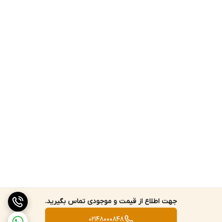
جهت اطلاع از قیمت و موجودی تماس بگیرید.
02148000848