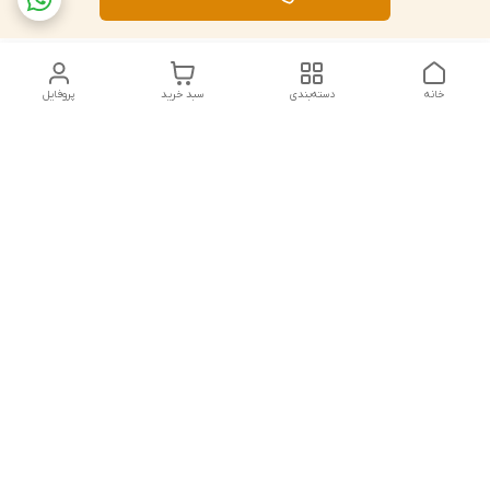
خانه
دسته‌بندی
سبد خرید
پروفایل
دسترسی سریع
تماس با ما
قوانین و مقررات
استعلام،سفارش،خرید و
درباره ما
پرداخت
سیاست حریم خصوصی
شکایات