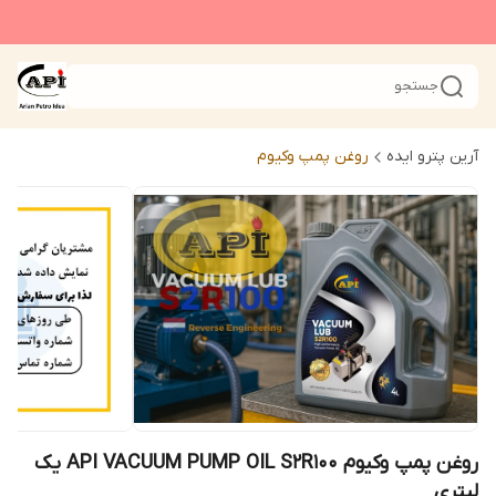
جستجو
آرین پترو ایده
روغن پمپ وکیوم
روغن پمپ وکیوم API VACUUM PUMP OIL S2R100 یک
لیتری