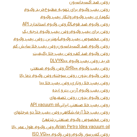
روغن ضد اکسیداسیون
روغن پمپ وکیوم برای تهویه مطبوع
خرید وکیوم
نگهداری پمپ وکیوم
روانکار پمپ وکیوم
روغن وکیوم ضد فوم
DL
روغن وکیوم استاندارد API
روغن برای پمپ وکیوم
روغن پمپ وکیوم درجه یک
روغن مخصوص پمپ وکیوم
L
بهترین روغن پمپ وکیوم
روغن وکیوم ضد اکسیداسیون
روغن پمپ خلا سایش کم
روغن وکیوم ضد کف
روغن پمپ خلا باکیفیت
خرید روغن پمپ وکیوم 100
VYK
DL
روغن پمپ وکیوم S2R100
روغن وکیوم صنعتی
روغن وکیوم بدون روغن سوخته
روغن وکیوم دما بالا
روغن پمپ خلا روتاری
روغن پمپ خلا 100
روغن پمپ وکیوم آرین پترو ایده
روغن وکیوم بدون روغن تصفیهای
روغن پمپ خلا صنعتی ایرانی
API vacuum oil
روغن پمپ خلأ آزمایشگاهی
روغن پمپ خلأ دو مرحلهای
روغن مخصوص وکیوم صنعتی
رشزغعئ
Arian Petro Idea vacuum oil
روغن وکیوم طول عمر بالا
روغن کمپرسور وکیوم
روغن وکیوم ISO VG100