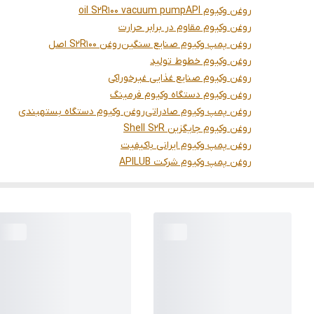
روغن وکیوم API
oil S2R100 vacuum pump
روغن وکیوم مقاوم در برابر حرارت
روغن پمپ وکیوم صنایع سنگین
روغن S2R100 اصل
روغن وکیوم خطوط تولید
روغن وکیوم صنایع غذایی غیرخوراکی
روغن وکیوم دستگاه وکیوم فرمینگ
روغن پمپ وکیوم صادراتی
روغن وکیوم دستگاه بستهبندی
روغن وکیوم جایگزین Shell S2R
روغن پمپ وکیوم ایرانی باکیفیت
روغن پمپ وکیوم شرکت APILUB