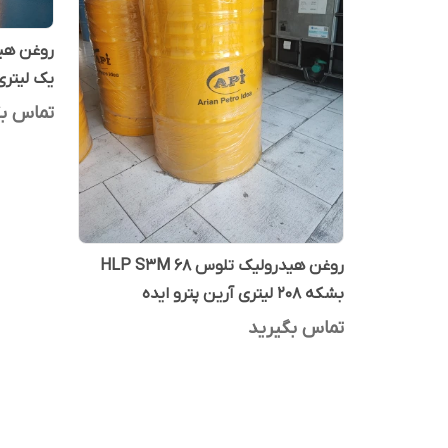
یک لیتری
تماس بگ
روغن هیدرولیک تلوس HLP S3M 68
بشکه 208 لیتری آرین پترو ایده
تماس بگیرید