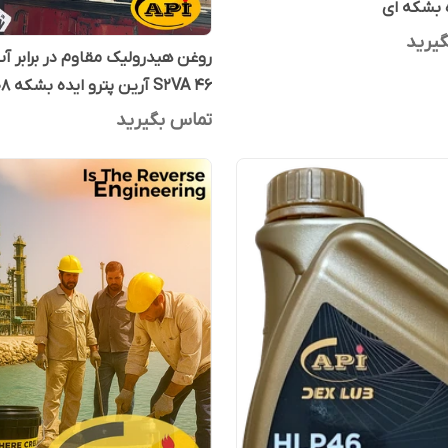
ه بشکه ای
یرید
روغن هیدرولیک مقاوم در برابر 
S2VA 46 آرین پترو ایده بشکه 208 لیتری
تماس بگیرید