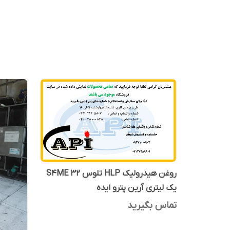
روغن هیدرولیک HLP تلوس S4ME 32
یک لیتری آرین پترو ایده
تماس بگیرید