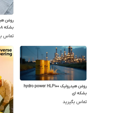
بشکه 208 لیتری آرین پترو ایده
تماس بگ
روغن هیدرولیک hydro power HLP100
بشکه ای
تماس بگیرید