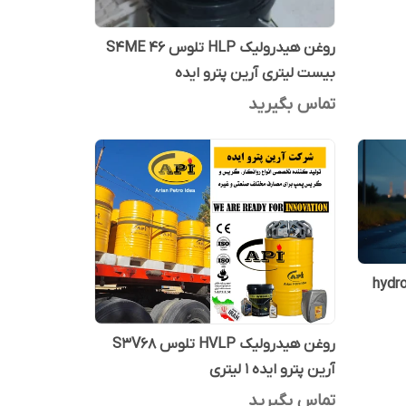
روغن هیدرولیک HLP تلوس S4ME 46
بیست لیتری آرین پترو ایده
تماس بگیرید
hydro po
روغن هیدرولیک HVLP تلوس S3V68
آرین پترو ایده 1 لیتری
تماس بگیرید