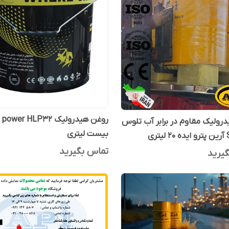
روغن هیدرولیک wer HLP32
رولیک مقاوم در برابر آب تلوس
بیست لیتری
ری
تماس بگیرید
یرید