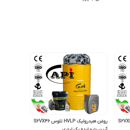
رولیک HVLP تلوس S2VX68
روغن هیدرولیک HVLP تلوس S2VX46
آرین پترو ایده یک لیتری