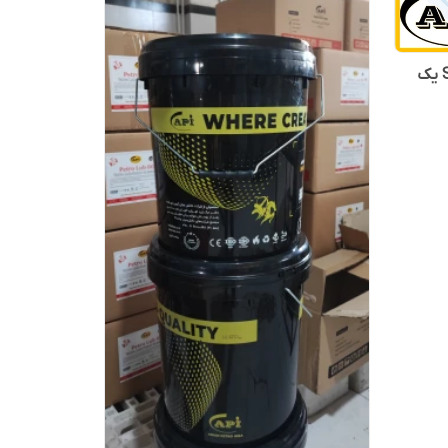
روغن هیدرولیک تلوس S2MX 32 یک