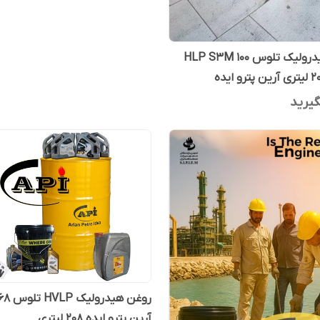
روغن هیدرولیک تلوس HLP S3M 100
یرید
روغن هید
آرین پترو ایده 208 لیتری