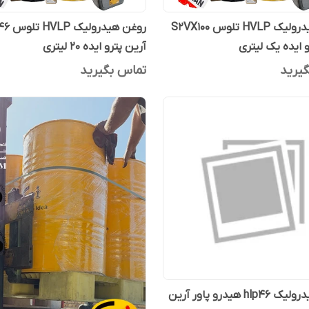
روغن هیدرولیک HVLP تلوس S2VX100
روغن هید
و ایده یک لیتری
آرین پترو ایده 20 لیتری
یرید
تماس بگیرید
روغن هیدرولیک hlp46 هیدرو پاور آرین