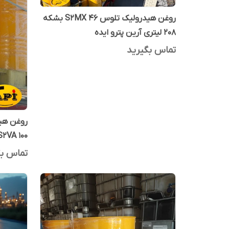
روغن هیدرولیک تلوس S2MX 46 بشکه
208 لیتری آرین پترو ایده
تماس بگیرید
روغن هید
S2VA 100 آرین پترو ایده 20 لیت
تماس بگ