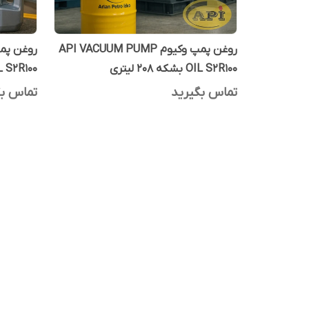
روغن پمپ وکیوم API VACUUM PUMP
OIL S2R100 بشکه 208 لیتری
OIL S2R100 یک 
تماس بگیرید
تماس بگ