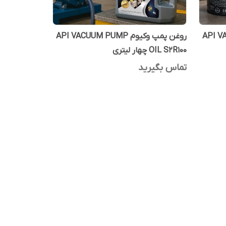
API VACUU
روغن پمپ وکیوم API VACUUM PUMP
OIL S2R100 چهار لیتری
تماس بگیرید