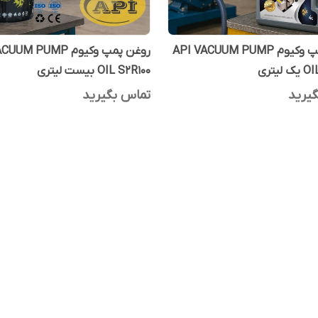
روغن پمپ وکیوم API VACUUM PUMP
روغن پمپ وکیوم M PUMP
لیتری
OIL S2R100 بیست لیتری
یرید
تماس بگیرید