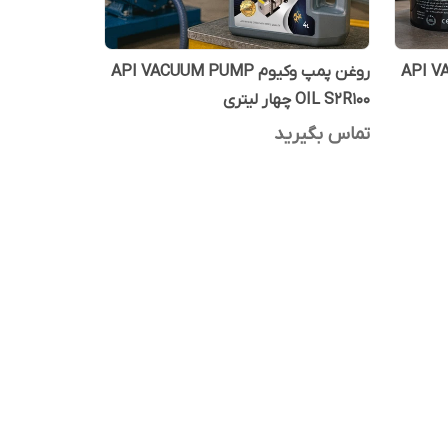
API VACUU
روغن پمپ وکیوم API VACUUM PUMP
OIL S2R100 چهار لیتری
تماس بگیرید