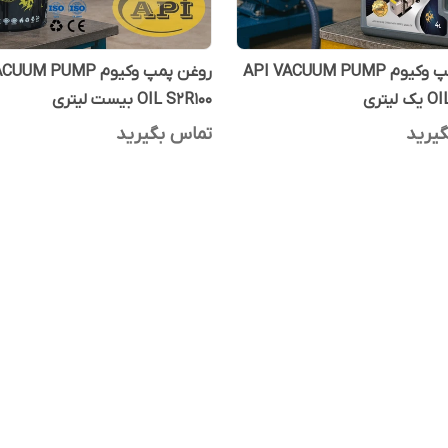
روغن پمپ وکیوم API VACUUM PUMP
روغن پمپ وکیوم M PUMP
لیتری
OIL S2R100 بیست لیتری
یرید
تماس بگیرید