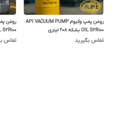
روغن پمپ وکیوم API VACUUM PUMP
OIL S2R100 بشکه 208 لیتری
OIL S2R100 یک 
تماس بگیرید
تماس بگ