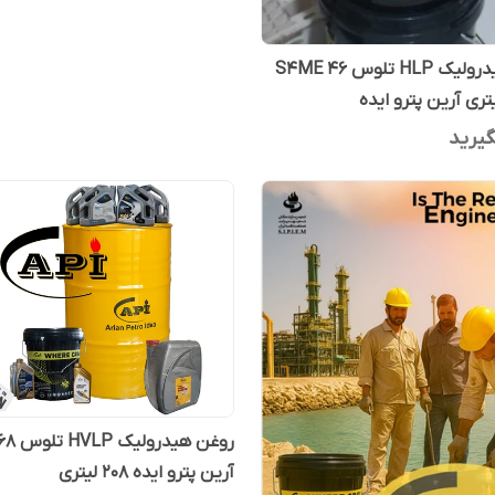
روغن هیدرولیک HLP تلوس S4ME 46
ری آرین پترو ایده
یرید
روغن هید
آرین پترو ایده 208 لیتری