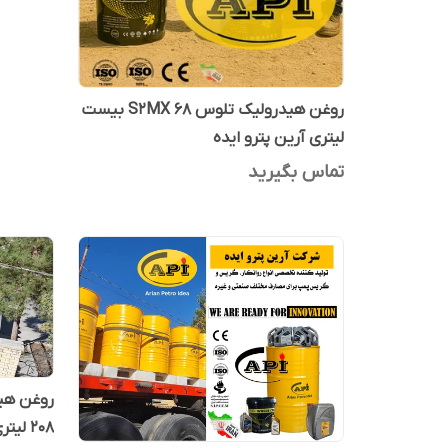
روغن هیدرولیک تلوس S2MX 68 بیست
لیتری آرین پترو ایده
تماس بگیرید
208 لیتری آرین پترو ایده