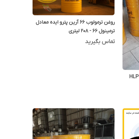
روغن ترمولوب 66 آرین پترو ایده معادل
ترمینول 66 - 208 لیتری
تماس بگیرید
HLP S3M 68