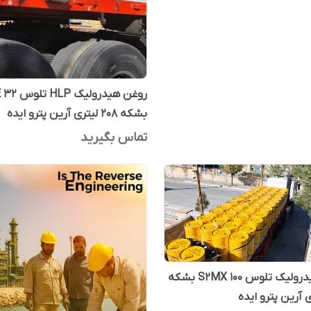
روغن هیدرول
بشکه 208 لیتری آرین پترو ایده
تماس بگیرید
روغن هیدرولیک تلوس S2MX 100 بشکه