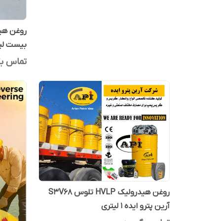
بیست لیت
تماس بگ
روغن هیدرولیک HVLP تلوس S3V68
آرین پترو ایده 1 لیتری