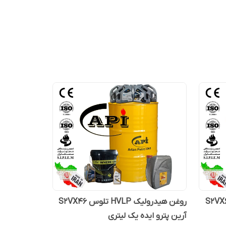
رولیک HVLP تلوس S2VX68
روغن هیدرولیک HVLP تلوس S2VX46
آرین پترو ایده یک لیتری