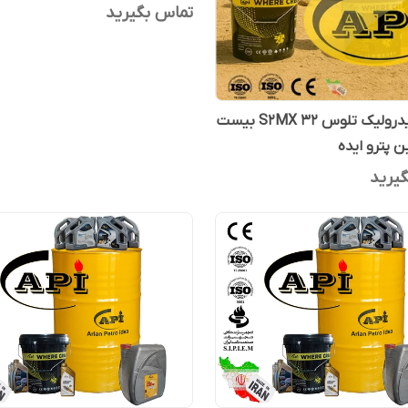
تماس بگیرید
روغن هیدرولیک تلوس S2MX 32 بیست
ن پترو ایده
یرید