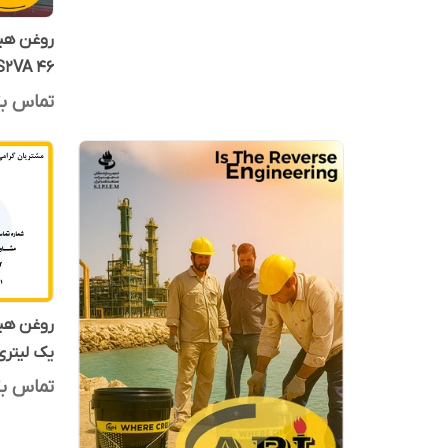
روغن هید
S2VA 46 آرین پترو ایده بشکه 208 لی
تماس بگ
یک لیتری
تماس بگ