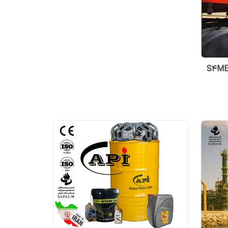
یک HLP تلوس S4ME 32