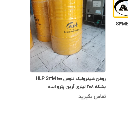
یک HLP تلوس S4ME 32
روغن هیدرولیک تلوس HLP S3M 100
بشکه 208 لیتری آرین پترو ایده
تماس بگیرید