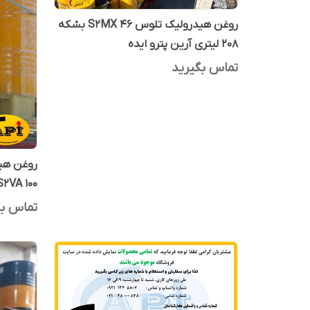
روغن هیدرولیک تلوس S2MX 46 بشکه
208 لیتری آرین پترو ایده
تماس بگیرید
روغن هید
S2VA 100 آرین پترو ایده 20 لیت
تماس بگ