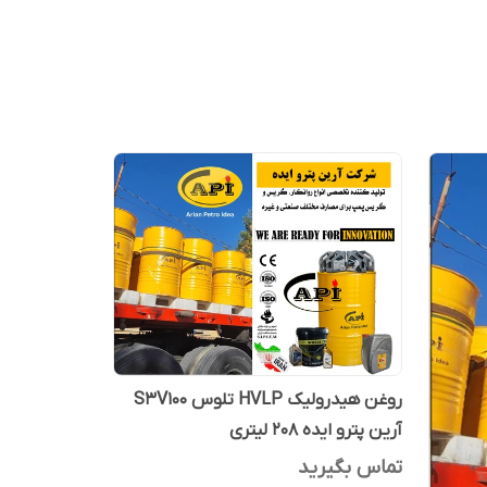
روغن هیدرولیک HVLP تلوس S3V100
آرین پترو ایده 208 لیتری
تماس بگیرید