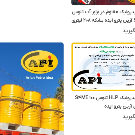
رولیک مقاوم در برابر آب تلوس
تری
یرید
روغن هیدرولیک HLP تلوس S4ME 100
 آرین پترو ایده
یرید