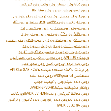
روغن GL5
روغن نیسان
روغن وانت
روغن گیربکس
روغن ایسوزو
روغن خودرو
روغن فشار بالا
روغن گیربکس دستی
روغن دیفرانسیل
روانکار خودرویی
روغن هایلوکس
روغن 85W90
روانکار صنعتی
روغن API
روغن تویوتا
روغن صنعتی ایران
روغن شاسی بلند
روغن SUV
روغن EP
روغن کامیون
روغن هیپوئید
روغن سنگین
روغن لندکروزر
گریس و روانکار
روانکاری اکسل
روغن ماشین آلات
روغن اورجینال
آرین پترو ایده
روغن کیفیت بالا
روغن دیفرانسیل GL5
روغن آفرود
فروشگاه API LUB
روغن ماشین سنگین
روغن تعمیرگاهی
روغن چند درجه ای
روغن اکسل
روغن محور عقب
چرا از 85W90 GL5 استفاده میکنند
API GL5 SAE 85W90
دندهاکسل gear oil
hVDK
روغن دنده ساده
روغن دنده سبک
روغن با کیفیت جهانی
روانکار ماشینآلات سبک
GFVDHKJ
HDNI
JV
روغن محافظ گیربکس و دنده
hVDK JV HDNI
لوبریکانت
روغن دنده دنا
روغن دنده رنو
روغن دنده کامیون و تراکتور
روغن GL1 140
hVDK JV