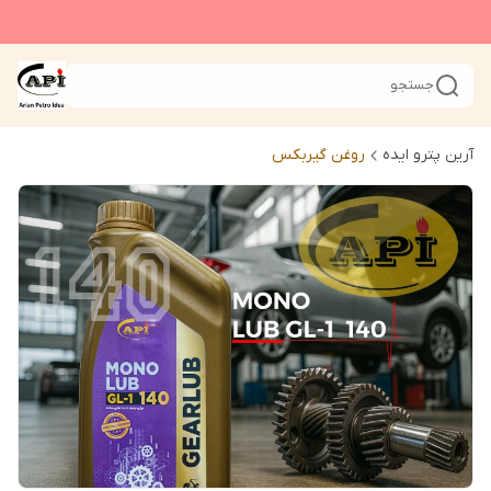
جستجو
آرین پترو ایده
روغن گیربکس