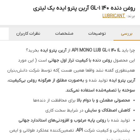
روغن دنده GL-1 140 آرین پترو ایده یک لیتری
برند:
LUBRICANT
بررسی
توضیحات
مشخصات
نظرات کاربران
چرا باید
API MONO LUB GL-1 140 1L
از
آرین پترو ایده
بخرید؟
این محصول
روغن دنده با کیفیت تراز اول جهانی
است ( این مورد
همینطوری گفته نشد واقعا همین هست )که توسط شرکت دانش‌بنیان
آرین پترو ایده
تولید شده و
به‌صورت مطلق از هرگونه روغن بی‌کیفیت،
سوخته یا تصفیه‌شده استفاده نمی‌کند
.
محصولی مطمئن و با دوام بالا
برای محافظت از دنده‌ها
کاهش اصطکاک و سایش
در شرایط سخت کاری
تولید شده با
روغن پایه مرغوب و افزودنی‌های استاندارد جهانی
پشتیبانی و کیفیت شرکت
API
، تضمین‌کننده عملکرد طولانی و ایمن