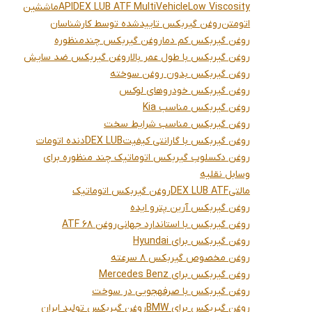
APIDEX LUB ATF MultiVehicleLow Viscosity
ماششین
اتومتن
روغن گیربکس تاییدشده توسط کارشناسان
روغن گیربکس کم دما
روغن گیربکس چندمنظوره
روغن گیربکس با طول عمر بالا
روغن گیربکس ضد سایش
روغن گیربکس بدون روغن سوخته
روغن گیربکس خودروهای لوکس
روغن گیربکس مناسب Kia
روغن گیربکس مناسب شرایط سخت
روغن گیربکس با گارانتی کیفیت
DEX LUB
دنده اتومات
روغن دکسلوب گیربکس اتوماتیک چند منظوره برای
وسابل نقلیه
مالتی
DEX LUB ATF
روغن گیربکس اتوماتیک
روغن گیربکس آرین پترو ایده
روغن گیربکس با استاندارد جهانی
روغن ATF 68
روغن گیربکس برای Hyundai
روغن مخصوص گیربکس ۸ سرعته
روغن گیربکس برای Mercedes Benz
روغن گیربکس با صرفهجویی در سوخت
روغن گیربکس برای BMW
روغن گیربکس تولید ایران