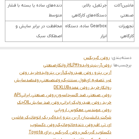
ماشین‌آلات
جرثقیل، بالابر،
دنده‌های ساده یا بسته با فشار
صنعتی
دستگاه‌های کارگاهی
متوسط
تجهیزات
Gearbox ساده، دستگاه
محافظت در برابر سایش و
کارگاهی
ابزار
اصطکاک سبک
دسته‌بندی
:
روغن گیربکس
برچسب‌ها :
روغن
آرینپتروایده
HLP46
روانکارصنعتی
آرین پترو روغن هیدرولیک
آرین پترو
ایده
خرید روغن
غیر تصفیه ای
فول سنتتیک
روغنصنعتی
روغنضدسایش
روانکار
خرید روغن عمده
DEXLUB
روغن صنعتی ضد اکسیداسیون
روغن صنعتی ایرانی
API
خرید روغن هیدرولیک ایرانی
روغن ضد سایش
OIL
جک
روغن مهندسی معکوس اروپایی
شرکت دانشبنیان آرین پترو ایده
گیریک اتوماتیک ماشین
ای تی اف
روغن دنده
حاتوماتیک
روغن دکسلوب
دکسلوب گیربکس
روغن گیربکس برای Toyota