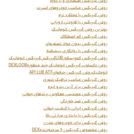
روغن گیربکس اقتصادی و با دوام
روغن گیربکس مناسب خودروهای اسپرت
روغن گیربکس با عملکرد نرم
روغن گیربکس با افزودنی اروپایی
بهترین روغن گیربکس اتوماتیک
روغن گیربکس کم اصطکاک
روغن گیربکس بدون مواد تصفیهای
روغن گیربکس با روانکاری پیشرفته
روغن گیربکس کمویسکوز
LUB
گیربکس
گیربکس اتوماتیک
روغن دکسلوب گیربکس اتوماتیک چند منظوره
DEXLOOB
اتوماتیک
روغن گیربکس حرفهای
API LUB ATF
روغن گیربکس مناسب ترافیک شهری
روغن گیربکس برتر آرین پترو ایده
روغن گیربکس مهندسی معکوس برندهای جهانی
روغن گیربکس ضد خوردگی
روغن گیربکس ایرانی با کیفیت جهانی
روغن گیربکس با پایداری حرارتی بالا
روغن گیربکس برای خودروهای مدرن
روغن مخصوص گیربکس ۶ سرعته
دنده
DEX