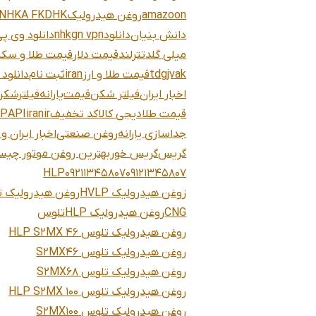
amazoon
روغن هیدرولیک
NHKA FKDHK
دانش بنیان
دانلود
nhkgn vpn
دانلود وی پی
میلی گلد
تترلند
قیمت دلار
قیمت طلا و سکه
tdgjvak
قیمت طلا و ارز
iran
ثبت نام
دانلود vpn
اخبار ایران
فیلتر شکن
قیمت
یارانه
فیلترشکن
قیمت طلا
دیجی کالا
کد تخفیف
iranir
API
LP
جداسازی یارانه
روغن صنعتی
اخبار ایران و
گریس
گریس خور
بهترین روغن موتور چی
HLP
09211345807
09121345807
زوغن هیدرولیک HVLP
روغن هیدرولیک 
CNG
روغن هیدرولیک HLP
تلوس
روغن هیدرولیک تلوس HLP S2MX 46
روغن هیدرولیک تلوس S2MX46
روغن هیدرولیک تلوس S2MX68
روغن هیدرولیک تلوس HLP S2MX 100
روغن هیدرولیک تلوس S2MX100