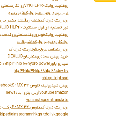
روغنهیدرولیک
HLP46
VYK
روانکارصنعتی
آرین پترو روغن هیدرولیک
آرین پترو
روغن هیدرولیک متشین آلات
ایده
خرید ر
غیر تصفیه ای
فول سنتتیک
XLUB HLP46
روغنهیدرولیکخودرو
روغنصنعتی
روغنضد
روانکار
روغنهیدرولیکماشینآلات
روغن مناسب برای فرمان هیدرولیک
خرید روغن عمده
روغنفرمان
DEXLUB
هیدرو پاور
hydro power
hlp 100
hlp32
p100
hlp 46
hlp46
hlp68
hlp 68
idnv hv
nhkgn tdgl ssd
روغن هیدرولیک تلوس S2MX 32
cebook
amazon
youtube
آرین پترو ایده
news
vpn
inistagram
translate
روغن هیدرولیک تلوس S2MX 32 یک لیتری
kipedia
instagram
nhkgn tdgl vk
google