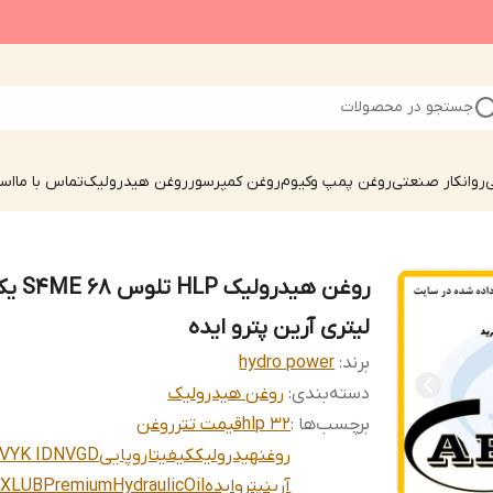
جستجو در محصولات
ی
روانکار صنعتی
روغن پمپ وکیوم
روغن کمپرسور
روغن هیدرولیک
تماس با ما
است
روغن هیدرولیک HLP تلوس 
لیتری آرین پترو ایده
برند:
hydro power
دسته‌بندی
:
روغن هیدرولیک
برچسب‌ها :
hlp 32
قیمت تتر
روغن
روغنهیدرولیککیفیتاروپایی
VYK IDNVGD
آرینپتروایده
XLUBPremiumHydraulicOil