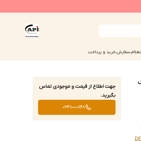
علام،سفارش،خرید و پرداخت
S4ME 68 یک
جهت اطلاع از قیمت و موجودی تماس
بگیرید.
02148000848
DE