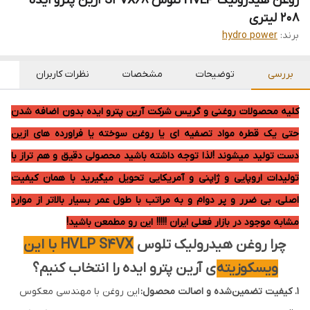
روغن هیدرولیک HVLP تلوس S4VX68 آرین پترو ایده
208 لیتری
برند:
hydro power
بررسی
توضیحات
مشخصات
نظرات کاربران
کلیه محصولات روغنی و گریس شرکت آرین پترو ایده بدون اضافه شدن
حتی یک قطره مواد تصفیه ای یا روغن سوخته یا فراورده های ازین
دست تولید میشوند !لذا توجه داشته باشید محصولی دقیق و هم تراز با
تولیدات اروپایی و ژاپنی و آمریکایی تحویل میگیرید با همان کیفیت
اصلی، بی ضرر و پر دوام و به مراتب با طول عمر بسیار بالاتر از موارد
مشابه موجود در بازار فعلی ایران !!!!! این رو مطمعن باشید!
چرا روغن هیدرولیک تلوس
HVLP S4VX با این
ویسکوزیته
ی آرین پترو ایده را انتخاب کنیم؟
۱
. کیفیت تضمین‌شده و اصالت محصول:
این روغن با مهندسی معکوس