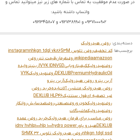
در صورت عدم موفقیت به تماس با شماره های زیر نیز میتوانید تماس و
واتساپ داشته باشید:
09371000902 و 09127389901 و 09121345807
دسته‌بندی
:
روغن هیدرولیک
برچسب‌ها :
کد تخفیف
روغن تلوس 86S3M
nhkgn tdgl vk
instagram
amazoon
wikipedia
روغنفرمان
قیمت تتر
روغن
روغنهیدرولیککیفیتاروپایی
VYK IDNVGD
آرینپتروایده
DEXLUBPremiumHydraulicOil
روغنهیدرولیک
VYK
آرین پترو روغن هیدرولیک
آرین پترو
روغن هیدرولیک متشین آلات
ایده
خرید روغن
غیر تصفیه ای
فول سنتتیک
DEXLUB HLP46
روغنهیدرولیکخودرو
روغنصنعتی
روغنضدسایش
روانکار
روغنهیدرولیکماشینآلات
روغن مناسب برای فرمان هیدرولیک
خرید روغن عمده
DEXLUB
هیدرو پاور
hydro power
hlp 100
hlp100
idnv hv
nhkgn tdgl ssd
روغن هیدرولیک تلوس S2MX 32