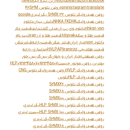
facebook
amazon
youtube
آرین پترو ایده
news
translate
inistagram
vpn
روغن تلوس 46S3M
روغن هیدرولیک تلوس S2MX 32 یک لیتری
google
روغن هیدرولیک
NHKA FKDHK
دانش بنیان
دانلود
nhkgn vpn
دانلود وی پی ان
میلی گلد
تترلند
قیمت دلار
قیمت طلا و سکه
tdgjvak
قیمت طلا و ارز
iran
ثبت نام
دانلود vpn
اخبار ایران
فیلتر شکن
قیمت
یارانه
فیلترشکن
قیمت طلا
دیجی کالا
iranir
API
HVLP
جداسازی یارانه
روغن صنعتی
اخبار ایران و جهان
گریس
گریس خور
بهترین روغن موتور چیست
09121345807
09211345807
HLP
زوغن هیدرولیک HVLP
روغن هیدرولیک تلوس
CNG
روغن هیدرولیک HLP
تلوس
روغن هیدرولیک تلوس S2MX46
روغن هیدرولیک تلوس S2MX68
روغن هیدرولیک تلوس S2MX100
روغن هیدرولیک تلوس HLP S2MX 100یک لیتری
روغن هیدرولیک تلوس HLP S2MX 100بیست لیتری
روغن هیدرولیک تلوس S2MX100یک لیتری
روغن هیدرولیک تلوس S2MX68یک لیتری