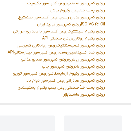
روغن کمپرسور صنعتی
روغن کمپرسور باکیفیت
روغن پمپ خلا
روغن وکیوم بوش
روغن کمپرسور بدون رسوب
روغن کمپرسور صنعتیچ
ISO VG 46 Oil
روغن کمپرسور تولید ایران
روغن وکیوم سینتتیک
روغن کمپرسور با پایداری حرارتی
روغن وکیوم روتاری
روغن صنعتی API
روغن کمپرسور نیمهسنتتیک
روغن روانکاری کمپرسور
روغن ضد اکسیداسیون
شحه
روغن کمپرسور بیمارستانی
API
روغن کمپرسور روتاری
روغن کمپرسور صنایع غذایی
روغن کمپرسور باد
روغن کمپرسور چاپ
روغن کمپرسور وکیوم آزمایشگاهی
روغن کمپرسور توربو
روغن کمپرسور صادراتی
روغن کمپرسور دوام بالا
روغن پمپ خلأ صنعتی
روغن پمپ وکیوم بستهبندی
روغن کمپرسور ماشینابزار