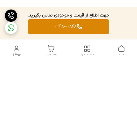
جهت اطلاع از قیمت و موجودی تماس بگیرید.
02148000848
خانه
دسته‌بندی
سبد خرید
پروفایل
دسترسی سریع
تماس با ما
قوانین و مقررات
استعلام،سفارش،خرید و
درباره ما