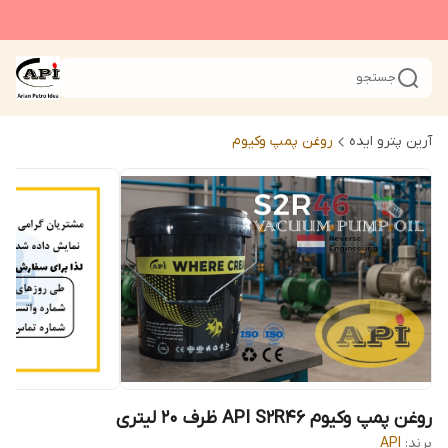
جستجو
آرین پترو ایده
روغن پمپ وکیوم
روغن پمپ وکیوم API S2R46 ظرف 20 لیتری
برند:
API