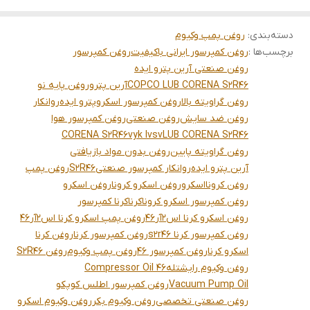
دسته‌بندی
:
روغن پمپ وکیوم
برچسب‌ها :
روغن کمپرسور ایرانی باکیفیت
روغن کمپرسور
روغن صنعتی آرین پترو ایده
COPCO LUB CORENA S2R46
آرین پترو
روغن پایه نو
روغن گراویته بالا
روغن کمپرسور اسکرو
پترو ایده
روانکار
روغن ضد سایش
روغن صنعتی
روغن کمپرسور هوا
CORENA S2R46
vyk lvsv
LUB CORENA S2R46
روغن گراویته پایین
روغن بدون مواد بازیافتی
آرین پترو ایده
روانکار کمپرسور صنعتی
S2R46
روغن پمپ
روغن کرونا
اسکرو
روغن اسکرو کرونا
روغن اسکرو
روغن کمپرسور اسکرو کرونا
کرنا
کرنا کمپرسور
روغن اسکرو کرنا اس2آر46
روغن پمپ اسکرو کرنا اس2آر46
روغن کمپرسور کرنا s2r46
روغن کمپرسور کرنا
روغن کرنا
اسکرو کرنا
روغن کمپرسور 46
روغن پمپ وکیوم
روغن S2R46
روغن وکیوم رایشتله
Compressor Oil 46
Vacuum Pump Oil
روغن کمپرسور اطلس کوپکو
روغن صنعتی تخصصی
روغن وکیوم بکر
روغن وکیوم اسکرو