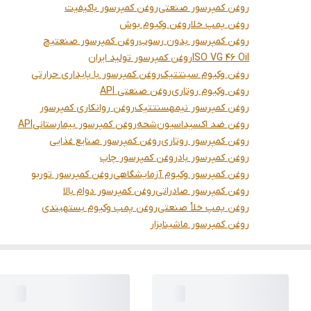
روغن کمپرسور صنعتی
روغن کمپرسور باکیفیت
روغن پمپ خلا
روغن وکیوم بوش
روغن کمپرسور بدون رسوب
روغن کمپرسور صنعتیچ
ISO VG 46 Oil
روغن کمپرسور تولید ایران
روغن وکیوم سینتتیک
روغن کمپرسور با پایداری حرارتی
روغن وکیوم روتاری
روغن صنعتی API
روغن کمپرسور نیمهسنتتیک
روغن روانکاری کمپرسور
روغن ضد اکسیداسیون
شحه
روغن کمپرسور بیمارستانی
API
روغن کمپرسور روتاری
روغن کمپرسور صنایع غذایی
روغن کمپرسور باد
روغن کمپرسور چاپ
روغن کمپرسور وکیوم آزمایشگاهی
روغن کمپرسور توربو
روغن کمپرسور صادراتی
روغن کمپرسور دوام بالا
روغن پمپ خلأ صنعتی
روغن پمپ وکیوم بستهبندی
روغن کمپرسور ماشینابزار