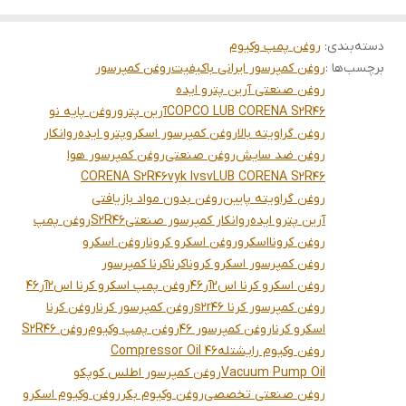
دسته‌بندی
:
روغن پمپ وکیوم
برچسب‌ها :
روغن کمپرسور ایرانی باکیفیت
روغن کمپرسور
روغن صنعتی آرین پترو ایده
COPCO LUB CORENA S2R46
آرین پترو
روغن پایه نو
روغن گراویته بالا
روغن کمپرسور اسکرو
پترو ایده
روانکار
روغن ضد سایش
روغن صنعتی
روغن کمپرسور هوا
CORENA S2R46
vyk lvsv
LUB CORENA S2R46
روغن گراویته پایین
روغن بدون مواد بازیافتی
آرین پترو ایده
روانکار کمپرسور صنعتی
S2R46
روغن پمپ
روغن کرونا
اسکرو
روغن اسکرو کرونا
روغن اسکرو
روغن کمپرسور اسکرو کرونا
کرنا
کرنا کمپرسور
روغن اسکرو کرنا اس2آر46
روغن پمپ اسکرو کرنا اس2آر46
روغن کمپرسور کرنا s2r46
روغن کمپرسور کرنا
روغن کرنا
اسکرو کرنا
روغن کمپرسور 46
روغن پمپ وکیوم
روغن S2R46
روغن وکیوم رایشتله
Compressor Oil 46
Vacuum Pump Oil
روغن کمپرسور اطلس کوپکو
روغن صنعتی تخصصی
روغن وکیوم بکر
روغن وکیوم اسکرو