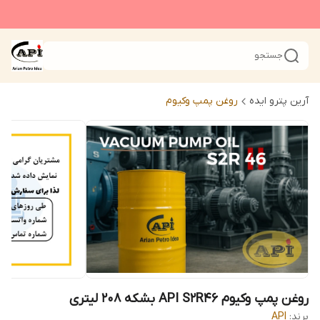
جستجو
آرین پترو ایده
روغن پمپ وکیوم
روغن پمپ وکیوم API S2R46 بشکه 208 لیتری
برند:
API