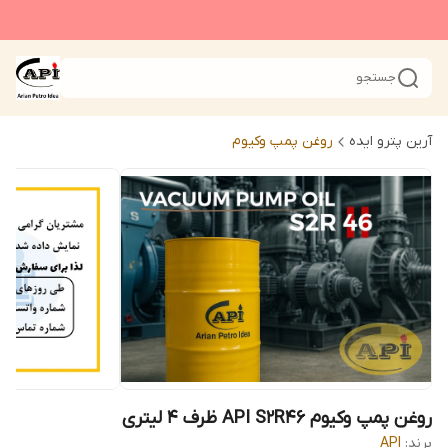
جستجو
آرین پترو ایده
روغن پمپ وکیوم
روغن پمپ وکیوم API S2R46 ظرف 4 لیتری
برند:
API