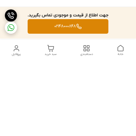
جهت اطلاع از قیمت و موجودی تماس بگیرید.
02148000848
خانه
دسته‌بندی
سبد خرید
پروفایل
دسترسی سریع
تماس با ما
قوانین و مقررات
استعلام،سفارش،خرید و
درباره ما