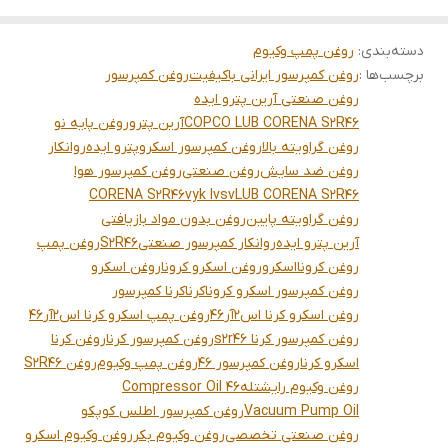
دسته‌بندی
:
روغن پمپ وکیوم
برچسب‌ها :
روغن کمپرسور ایرانی باکیفیت
روغن کمپرسور
روغن صنعتی آرین پترو ایده
COPCO LUB CORENA S2R46
آرین پترو
روغن پایه نو
روغن گراویته بالا
روغن کمپرسور اسکرو
پترو ایده
روانکار
روغن ضد سایش
روغن صنعتی
روغن کمپرسور هوا
CORENA S2R46
vyk lvsv
LUB CORENA S2R46
روغن گراویته پایین
روغن بدون مواد بازیافتی
آرین پترو ایده
روانکار کمپرسور صنعتی
S2R46
روغن پمپ
روغن کرونا
اسکرو
روغن اسکرو کرونا
روغن اسکرو
روغن کمپرسور اسکرو کرونا
کرنا
کرنا کمپرسور
روغن اسکرو کرنا اس2آر46
روغن پمپ اسکرو کرنا اس2آر46
روغن کمپرسور کرنا s2r46
روغن کمپرسور کرنا
روغن کرنا
اسکرو کرنا
روغن کمپرسور 46
روغن پمپ وکیوم
روغن S2R46
روغن وکیوم رایشتله
Compressor Oil 46
Vacuum Pump Oil
روغن کمپرسور اطلس کوپکو
روغن صنعتی تخصصی
روغن وکیوم بکر
روغن وکیوم اسکرو