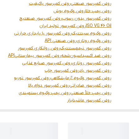
روغن کمپرسور صنعتی
روغن کمپرسور باکیفیت
روغن پمپ خلا
روغن وکیوم بوش
روغن کمپرسور بدون رسوب
روغن کمپرسور صنعتیچ
ISO VG 46 Oil
روغن کمپرسور تولید ایران
روغن وکیوم سینتتیک
روغن کمپرسور با پایداری حرارتی
روغن وکیوم روتاری
روغن صنعتی API
روغن کمپرسور نیمهسنتتیک
روغن روانکاری کمپرسور
روغن ضد اکسیداسیون
شحه
روغن کمپرسور بیمارستانی
API
روغن کمپرسور روتاری
روغن کمپرسور صنایع غذایی
روغن کمپرسور باد
روغن کمپرسور چاپ
روغن کمپرسور وکیوم آزمایشگاهی
روغن کمپرسور توربو
روغن کمپرسور صادراتی
روغن کمپرسور دوام بالا
روغن پمپ خلأ صنعتی
روغن پمپ وکیوم بستهبندی
روغن کمپرسور ماشینابزار