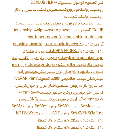
غیر تصفیه ای
فول سنتتیک
DEXLUB HLP46
روغنهیدرولیکخودرو
روغنصنعتی
روغنضدسایش
روانکار
روغنهیدرولیکماشینآلات
روغن مناسب برای فرمان هیدرولیک
خرید روغن عمده
DEXLUB
هیدرو پاور
hydro power
hlp 100
hlp100
idnv hv
youtube
amazon
facebook
nhkgn tdgl ssd
آرین پترو ایده
news
translate
inistagram
vpn
google
روغن هیدرولیک
NHKA FKDHK
دانش بنیان
دانلود
nhkgn vpn
vyk idnvgd
دانلود وی پی ان
میلی گلد
تترلند
قیمت دلار
قیمت طلا و سکه
tdgjvak
قیمت طلا و ارز
iran
ثبت نام
دانلود vpn
اخبار ایران
فیلتر شکن
قیمت
یارانه
فیلترشکن
قیمت طلا
دیجی کالا
کد تخفیف
iranir
API
HVLP
جداسازی یارانه
روغن صنعتی
اخبار ایران و جهان
گریس
گریس خور
بهترین روغن موتور چیست
09121345807
09211345807
HLP
روغن هیدرولیک تلوس
CNG
تلوس
روغن S3M100
روغن S3M46
روغن S3M32
روغن S3M86
S4ME 32
VYK
S2VX
روغن HVLP تلوس S2VX32
NPT
روغن هیدرولیک 32
روغن هیدرولیک 68
روغن هیدرولیک 100
روغن هیدرولیک 150