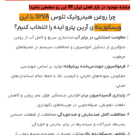
مشابه موجود در بازار فعلی ایران !!!!! این رو مطمعن باشید!
چرا روغن هیدرولیک تلوس
S2VA با این
ویسکوزیته
ی آرین پترو ایده را انتخاب کنیم؟
مقاومت استثنایی در برابر آب:
جداسازی سریع و کامل آب از روغن،
جلوگیری از تشکیل امولسیون و محافظت سیستم در محیط‌های
مرطوب.
فرمولاسیون مهندسی‌شده پیشرفته:
تولید بر اساس مهندسی
معکوس نمونه‌های خارجی با کیفیت بالا، با حفظ تمام استانداردهای
اصلی.
پایداری اکسیداسیون برتر:
افزایش چشمگیر طول عمر روغن و کاهش
دفعات تعویض، صرفه‌جویی در هزینه‌های نگهداری.
محافظت کامل ضدسایش و ضدخوردگی:
محافظت از قطعات حساس
پمپ‌ها، شیرآلات و سیلندرها در برابر سایش و خوردگی.
شاخص ویسکوزیته بالا:
عملکرد بهینه در محدوده وسیع دمایی از