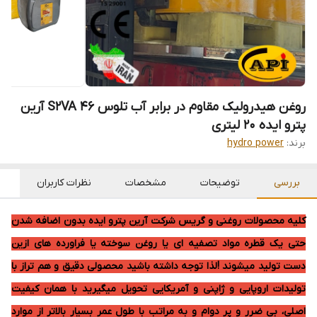
روغن هیدرولیک مقاوم در برابر آب تلوس S2VA 46 آرین
پترو ایده 20 لیتری
برند:
hydro power
بررسی
توضیحات
مشخصات
نظرات کاربران
کلیه محصولات روغنی و گریس شرکت آرین پترو ایده بدون اضافه شدن
حتی یک قطره مواد تصفیه ای یا روغن سوخته یا فراورده های ازین
دست تولید میشوند !لذا توجه داشته باشید محصولی دقیق و هم تراز با
تولیدات اروپایی و ژاپنی و آمریکایی تحویل میگیرید با همان کیفیت
اصلی، بی ضرر و پر دوام و به مراتب با طول عمر بسیار بالاتر از موارد