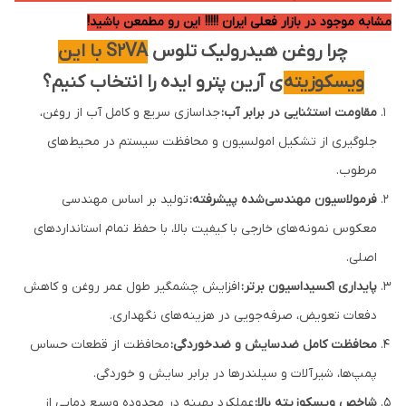
مشابه موجود در بازار فعلی ایران !!!!! این رو مطمعن باشید!
چرا روغن هیدرولیک تلوس
S2VA با این
ویسکوزیته
ی آرین پترو ایده را انتخاب کنیم؟
مقاومت استثنایی در برابر آب:
جداسازی سریع و کامل آب از روغن،
جلوگیری از تشکیل امولسیون و محافظت سیستم در محیط‌های
مرطوب.
فرمولاسیون مهندسی‌شده پیشرفته:
تولید بر اساس مهندسی
معکوس نمونه‌های خارجی با کیفیت بالا، با حفظ تمام استانداردهای
اصلی.
پایداری اکسیداسیون برتر:
افزایش چشمگیر طول عمر روغن و کاهش
دفعات تعویض، صرفه‌جویی در هزینه‌های نگهداری.
محافظت کامل ضدسایش و ضدخوردگی:
محافظت از قطعات حساس
پمپ‌ها، شیرآلات و سیلندرها در برابر سایش و خوردگی.
شاخص ویسکوزیته بالا:
عملکرد بهینه در محدوده وسیع دمایی از