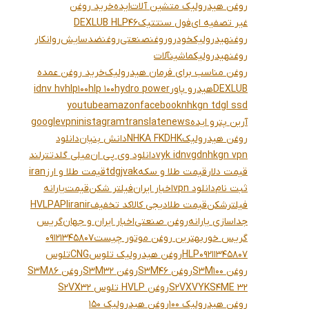
روغن هیدرولیک متشین آلات
ایده
خرید روغن
غیر تصفیه ای
فول سنتتیک
DEXLUB HLP46
روغنهیدرولیکخودرو
روغنصنعتی
روغنضدسایش
روانکار
روغنهیدرولیکماشینآلات
روغن مناسب برای فرمان هیدرولیک
خرید روغن عمده
DEXLUB
هیدرو پاور
hydro power
hlp 100
hlp100
idnv hv
youtube
amazon
facebook
nhkgn tdgl ssd
آرین پترو ایده
news
translate
inistagram
vpn
google
روغن هیدرولیک
NHKA FKDHK
دانش بنیان
دانلود
nhkgn vpn
vyk idnvgd
دانلود وی پی ان
میلی گلد
تترلند
قیمت دلار
قیمت طلا و سکه
tdgjvak
قیمت طلا و ارز
iran
ثبت نام
دانلود vpn
اخبار ایران
فیلتر شکن
قیمت
یارانه
فیلترشکن
قیمت طلا
دیجی کالا
کد تخفیف
iranir
API
HVLP
جداسازی یارانه
روغن صنعتی
اخبار ایران و جهان
گریس
گریس خور
بهترین روغن موتور چیست
09121345807
09211345807
HLP
روغن هیدرولیک تلوس
CNG
تلوس
روغن S3M100
روغن S3M46
روغن S3M32
روغن S3M86
S4ME 32
VYK
S2VX
روغن HVLP تلوس S2VX32
روغن هیدرولیک 100
روغن هیدرولیک 150