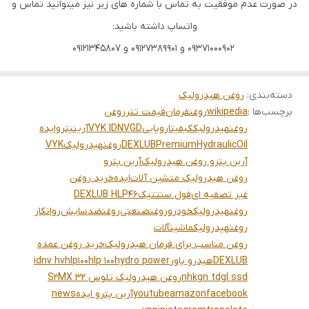
در صورت عدم موفقیت به تماس با شماره های زیر نیز میتوانید تماس و
واتساپ داشته باشید:
09371000902 و 09127389901 و 09121345807
دسته‌بندی
:
روغن هیدرولیک
برچسب‌ها :
wikipedia
روغنفرمان
قیمت تتر
روغن
روغنهیدرولیککیفیتاروپایی
VYK IDNVGD
آرینپتروایده
DEXLUBPremiumHydraulicOil
روغنهیدرولیک
VYK
آرین پترو روغن هیدرولیک
آرین پترو
روغن هیدرولیک متشین آلات
ایده
خرید روغن
غیر تصفیه ای
فول سنتتیک
DEXLUB HLP46
روغنهیدرولیکخودرو
روغنصنعتی
روغنضدسایش
روانکار
روغنهیدرولیکماشینآلات
روغن مناسب برای فرمان هیدرولیک
خرید روغن عمده
DEXLUB
هیدرو پاور
hydro power
hlp 100
hlp100
idnv hv
nhkgn tdgl ssd
روغن هیدرولیک تلوس S2MX 32
facebook
amazon
youtube
آرین پترو ایده
news