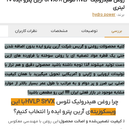
روغن هیدرولیک HVLP تلوس S2VX68 آرین پترو ایده 20
لیتری
برند:
hydro power
بررسی
توضیحات
مشخصات
نظرات کاربران
کلیه محصولات روغنی و گریس شرکت آرین پترو ایده بدون اضافه شدن
حتی یک قطره مواد تصفیه ای یا روغن سوخته یا فراورده های ازین
دست تولید میشوند !لذا توجه داشته باشید محصولی دقیق و هم تراز با
تولیدات اروپایی و ژاپنی و آمریکایی تحویل میگیرید با همان کیفیت
اصلی، بی ضرر و پر دوام و به مراتب با طول عمر بسیار بالاتر از موارد
مشابه موجود در بازار فعلی ایران !!!!! این رو مطمعن باشید!
چرا روغن هیدرولیک تلوس
HVLP S2VX با این
ویسکوزیته
ی آرین پترو ایده را انتخاب کنیم؟
۱
. کیفیت تضمین‌شده و اصالت محصول:
این روغن با مهندسی معکوس