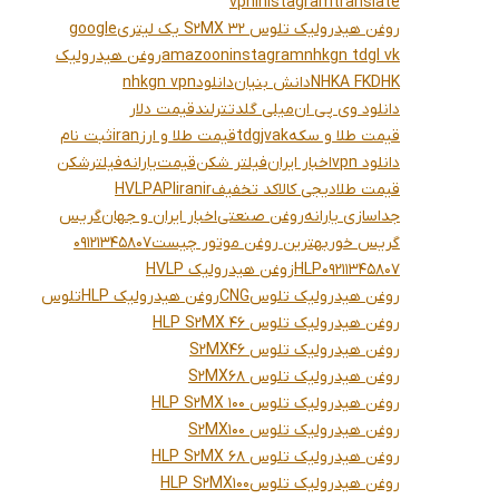
vpn
inistagram
translate
روغن هیدرولیک تلوس S2MX 32 یک لیتری
google
nhkgn tdgl vk
instagram
amazoon
روغن هیدرولیک
NHKA FKDHK
دانش بنیان
دانلود
nhkgn vpn
دانلود وی پی ان
میلی گلد
تترلند
قیمت دلار
قیمت طلا و سکه
tdgjvak
قیمت طلا و ارز
iran
ثبت نام
دانلود vpn
اخبار ایران
فیلتر شکن
قیمت
یارانه
فیلترشکن
قیمت طلا
دیجی کالا
کد تخفیف
iranir
API
HVLP
جداسازی یارانه
روغن صنعتی
اخبار ایران و جهان
گریس
گریس خور
بهترین روغن موتور چیست
09121345807
09211345807
HLP
زوغن هیدرولیک HVLP
روغن هیدرولیک تلوس
CNG
روغن هیدرولیک HLP
تلوس
روغن هیدرولیک تلوس HLP S2MX 46
روغن هیدرولیک تلوس S2MX46
روغن هیدرولیک تلوس S2MX68
روغن هیدرولیک تلوس HLP S2MX 100
روغن هیدرولیک تلوس S2MX100
روغن هیدرولیک تلوس HLP S2MX 68
روغن هیدرولیک تلوسHLP S2MX100