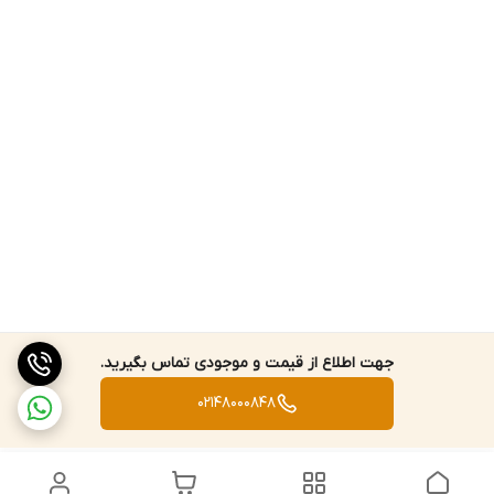
جهت اطلاع از قیمت و موجودی تماس بگیرید.
02148000848