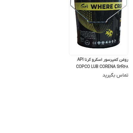
روغن کمپرسور اسکرو کرنا API
COPCO LUB CORENA S2R68
بیست لیتری
تماس بگیرید