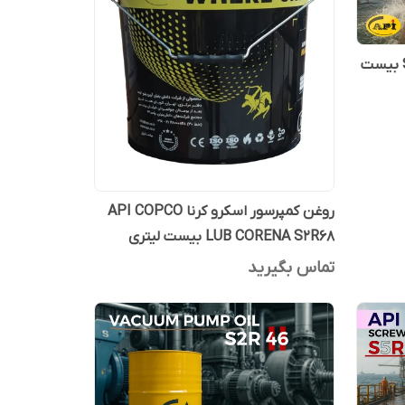
روغن کمپرسور اسکرو کرنا S4R68 بیست
روغن کمپرسور اسکرو کرنا API COPCO
LUB CORENA S2R68 بیست لیتری
تماس بگیرید