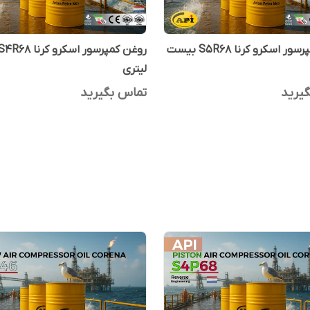
روغن کمپرسور اسکرو کرنا S5R68 بیست
لیتری
یرید
تماس بگیرید