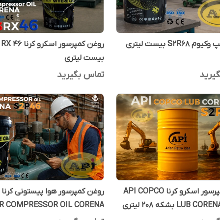
S2R68 بیست لیتری
روغن کمپرسور اسکرو کرن
بیست لیتری
یرید
تماس بگیرید
روغن کمپرسور اسکرو کرنا API COPCO
IR COMPRESSOR OIL CORENA
LUB  بشکه 208 لیتری
S2P46 بیست لیتری