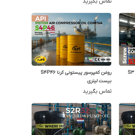
تماس بگیرید
نا S3 RX 32
روغن کمپرسور پیستونی کرنا S4P46
بیست لیتری
تماس بگیرید