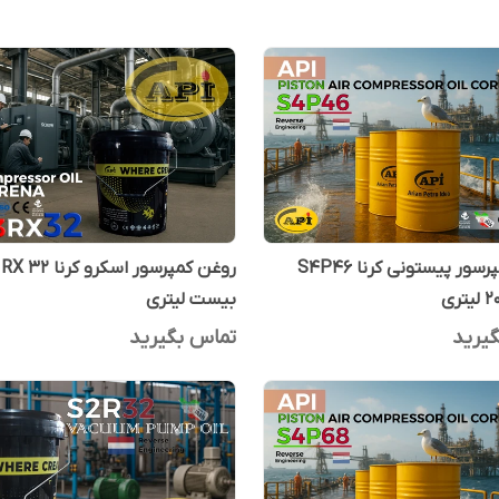
روغن کمپرسور پیستونی کرنا S4P46
روغن کمپرسور اسکرو کر
بیست لیتری
یرید
تماس بگیرید