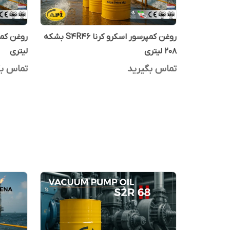
روغن کمپرسور اسکرو کرنا S4R46 بشکه
208 لیتری
لیتری
تماس بگیرید
تماس بگ