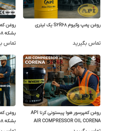
روغن پمپ وکیوم S2R68 یک لیتری
بشکه 208 لیتری
تماس بگیرید
تماس بگ
روغن کمپرسور هوا پیستونی کرنا API
AIR COMPRESSOR OIL CORENA
بشکه 208 لیتری
S2P68 بیست لیتری