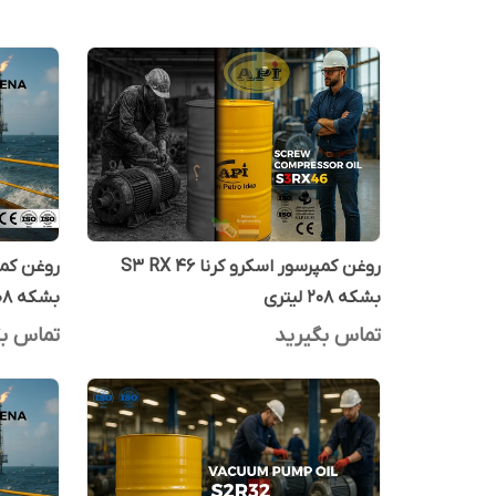
روغن کمپرسور اسکرو کرنا S3 RX 46
بشکه 208 لیتری
بشکه 208 لیتری
تماس بگیرید
تماس بگ