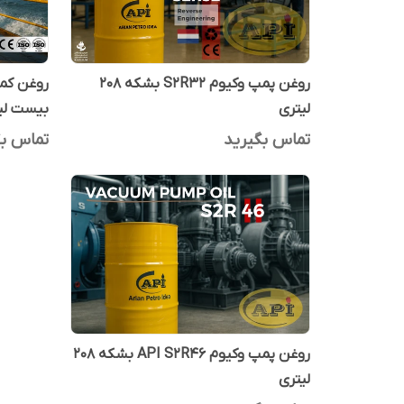
روغن پمپ وکیوم S2R32 بشکه 208
لیتری
بیست لی
تماس بگیرید
تماس بگ
روغن پمپ وکیوم API S2R46 بشکه 208
لیتری