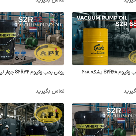
یرید
تماس بگیرید
روغن پمپ وکیوم S2R68 بشکه 208
روغن پمپ وکیوم S2R32 چهار لیتری
یرید
تماس بگیرید