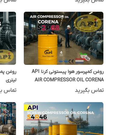
تماس بگیرید
تماس بگ
روغن کمپرسور هوا پیستونی کرنا API
AIR COMPRESSOR OIL CORENA
لیتری
S2P68 بشکه 208 لیتری
تماس بگیرید
تماس بگ