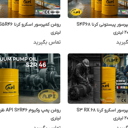
روغن کمپرسور پیستونی کرنا S4P68
لیتری
یرید
تماس بگیرید
روغن کمپرسور اسکرو کرنا S3 RX 68
روغن پمپ وک
لیتری