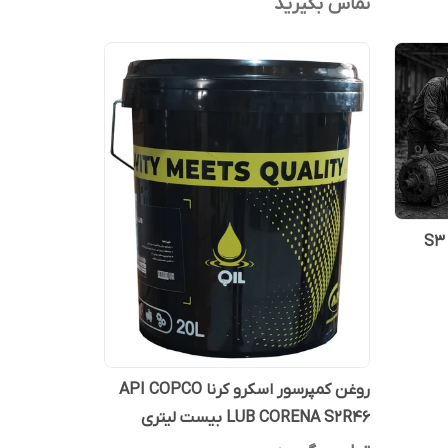
تماس بگیرید
نا S3 RX 32
روغن کمپرسور اسکرو کرنا API COPCO
LUB CORENA S2R46 بیست لیتری