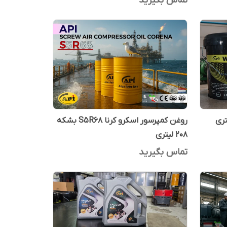
تماس بگیرید
روغن کمپرسور اسکرو کرنا S5R68 بشکه
208 لیتری
تماس بگیرید