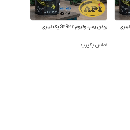
روغن پمپ وکیوم S2R32 یک لیتری
تماس بگیرید