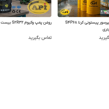
روغن کمپرسور پیستونی کرنا S4P68
روغن پمپ وکیوم S2R32 بیست لیتری
تری
یرید
تماس بگیرید