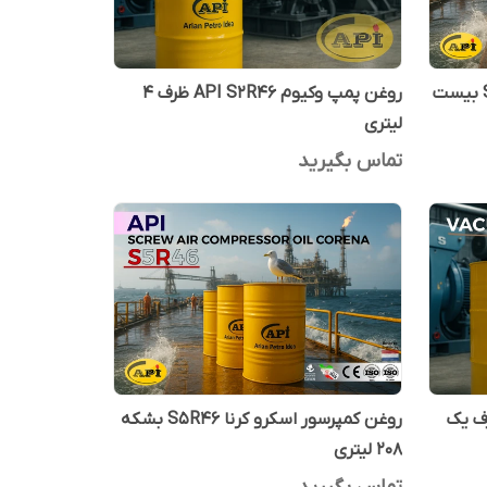
روغن کمپرسور اسکرو کرنا S5R46 بیست
روغن پمپ وکیوم API S2R46 ظرف 4
لیتری
تماس بگیرید
یوم API S2R46 ظرف یک
روغن کمپرسور اسکرو کرنا S5R46 بشکه
208 لیتری