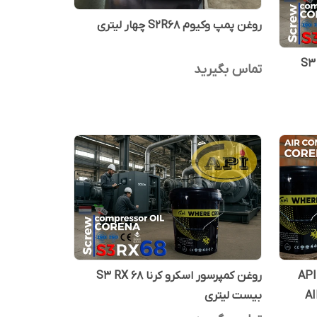
روغن پمپ وکیوم S2R68 چهار لیتری
ا S3 RX 46
تماس بگیرید
روغن کمپرسور هوا پیستونی کرنا API
روغن کمپرسور اسکرو کرنا S3 RX 68
A
بیست لیتری