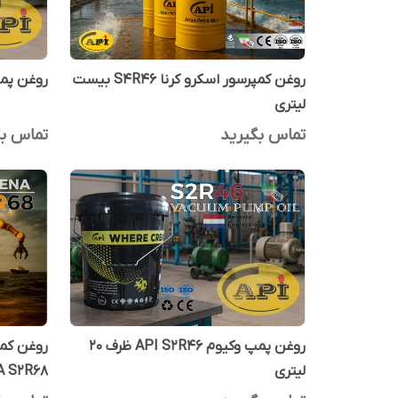
روغن کمپرسور اسکرو کرنا S4R46 بیست
روغن پمپ وکیوم 
لیتری
تماس بگیرید
تماس بگ
روغن پمپ وکیوم API S2R46 ظرف 20
لیتری
CORENA S2R68