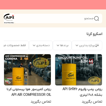
جستجو
اسکرو کرنا
پربازدیدترین
برندها
دسته‌بندی
فقط محصولات موجو
روغن پمپ وکیوم API S2R46
روغن کمپرسور هوا پیستونی کرنا
بشکه 208 لیتری
API AIR COMPRESSOR OIL
CORENA S2P46 بشکه 208 لیتری
تماس بگیرید
تماس بگیرید