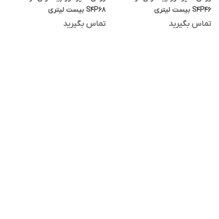
S4P46 بیست لیتری
S4P68 بیست لیتری
تماس بگیرید
تماس بگیرید