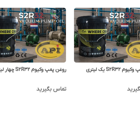
 S2R32 یک لیتری
روغن پمپ وکیوم S2R32 چهار لیتری
یرید
تماس بگیرید