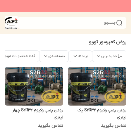
جستجو
روغن کمپرسور توربو
جدیدترین
برندها
دسته‌بندی
فقط محصولات موجود
روغن پمپ وکیوم S2R32 یک
روغن پمپ وکیوم S2R32 چهار
لیتری
لیتری
تماس بگیرید
تماس بگیرید