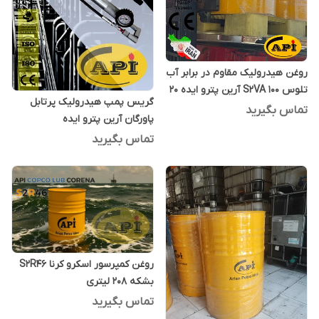
روغن هیدرولیک مقاوم در برابر آب
تلوس S2VA 100 آرین پترو ایده 20
گریس پمپ هیدرولیک پرتابل
لیتری
تماس بگیرید
پاورگان آرین پترو ایده
تماس بگیرید
روغن کمپرسور اسکرو کرنا S2R46
بشکه 208 لیتری
تماس بگیرید