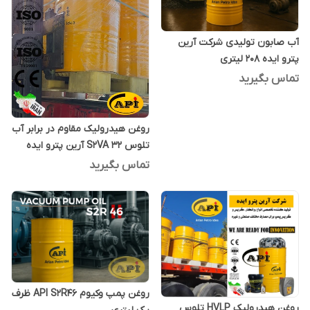
آب صابون تولیدی شرکت آرین
پترو ایده 208 لیتری
تماس بگیرید
روغن هیدرولیک مقاوم در برابر آب
تلوس S2VA 32 آرین پترو ایده
بشکه 208 لیتری
تماس بگیرید
روغن پمپ وکیوم API S2R46 ظرف
روغن هیدرولیک HVLP تلوس