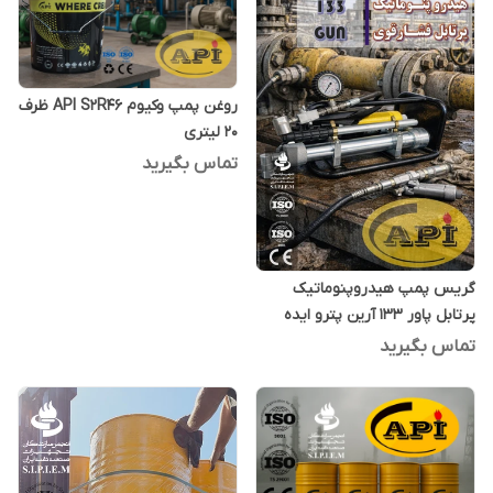
روغن پمپ وکیوم API S2R46 ظرف
20 لیتری
تماس بگیرید
گریس پمپ هیدروپنوماتیک
پرتابل پاور 133 آرین پترو ایده
تماس بگیرید