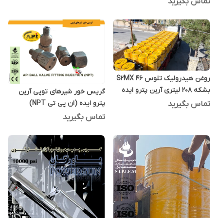
تماس بگیرید
روغن هیدرولیک تلوس S2MX 46
بشکه 208 لیتری آرین پترو ایده
گریس خور شیرهای توپی آرین
پترو ایده (ان پی تی NPT)
تماس بگیرید
تماس بگیرید