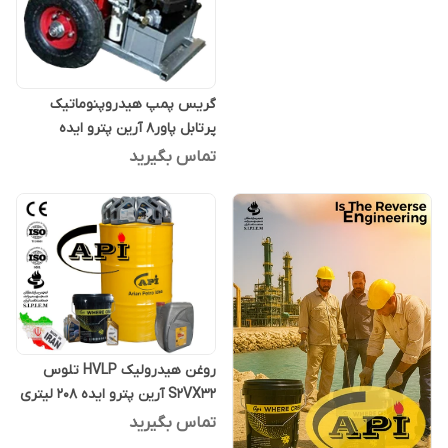
گریس پمپ هیدروپنوماتیک
پرتابل پاور8 آرین پترو ایده
تماس بگیرید
روغن هیدرولیک HVLP تلوس
S2VX32 آرین پترو ایده 208 لیتری
تماس بگیرید