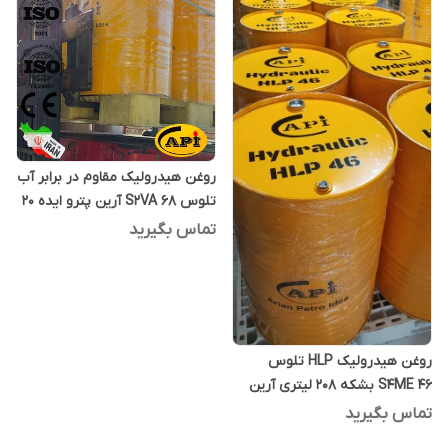
روغن هیدرولیک مقاوم در برابر آب
تلوس S2VA 68 آرین پترو ایده 20
لیتری
تماس بگیرید
روغن هیدرولیک HLP تلوس
S4ME 46 بشکه 208 لیتری آرین
پترو ایده
تماس بگیرید