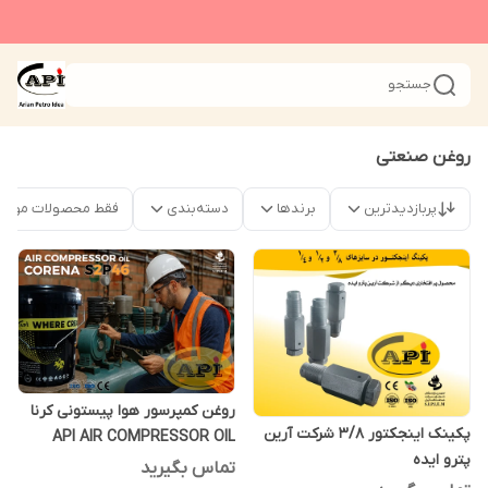
جستجو
روغن صنعتی
پربازدیدترین
برندها
دسته‌بندی
فقط محصولات موجو
روغن کمپرسور هوا پیستونی کرنا
پکینک اینجکتور 3/8 شرکت آرین
API AIR COMPRESSOR OIL
پترو ایده
CORENA S2P46 بیست لیتری
تماس بگیرید