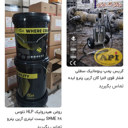
گریس پمپ پنوماتیک سطلی
فشار قوی الترا گان آرین پترو ایده
تماس بگیرید
روغن هیدرولیک HLP تلوس
S4ME 68 بیست لیتری آرین پترو
ایده
تماس بگیرید