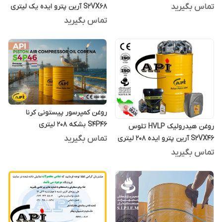
تماس بگیرید
S2VX68 آرین پترو ایده یک لیتری
تماس بگیرید
روغن کمپرسور پیستونی کرنا
S4P46 بشکه 208 لیتری
روغن هیدرولیک HVLP تلوس
تماس بگیرید
S2VX46 آرین پترو ایده 208 لیتری
تماس بگیرید