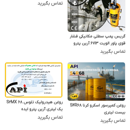
تماس بگیرید
گریس پمپ سطلی مکانیکی فشار
قوی پاور الویت 6713 آرین پترو
ایده
تماس بگیرید
روغن هیدرولیک تلوس S2MX 68
روغن کمپرسور اسکرو کرنا S4R68
یک لیتری آرین پترو ایده
بیست لیتری
تماس بگیرید
تماس بگیرید