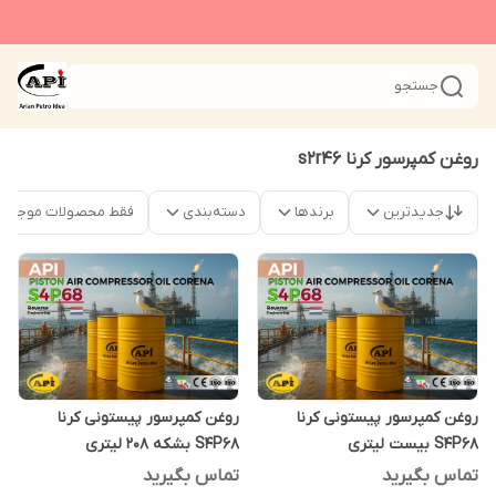
جستجو
روغن کمپرسور کرنا s2r46
جدیدترین
برندها
دسته‌بندی
فقط محصولات موجود
روغن کمپرسور پیستونی کرنا
روغن کمپرسور پیستونی کرنا
S4P68 بیست لیتری
S4P68 بشکه 208 لیتری
تماس بگیرید
تماس بگیرید