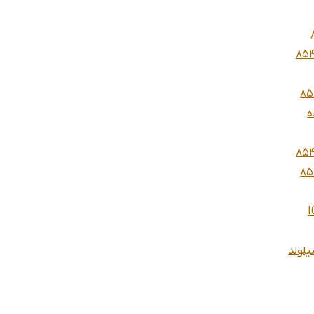
پنوماتیک سطلی پاور الایت 8541
یک سطلی پاورالایت 8541
لولد