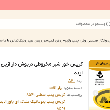
جستجو در محصولات
ی
روانکار صنعتی
روغن پمپ وکیوم
روغن کمپرسور
روغن هیدرولیک
تماس با ما
است
گریس خور شیر مخروطی درپوش دار آرین پ
ایده
برند:
API
دسته‌بندی
:
ابزار آلات
برچسب‌ها :
گریس پمپ سطلی 8541
گریس پمپ پنوماتیک بشکه ای پاور الایت
8541