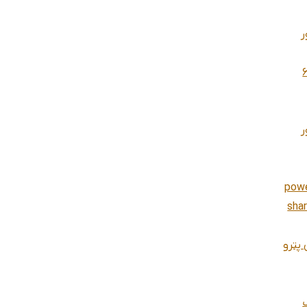
ر
ر
powe
sha
پترو