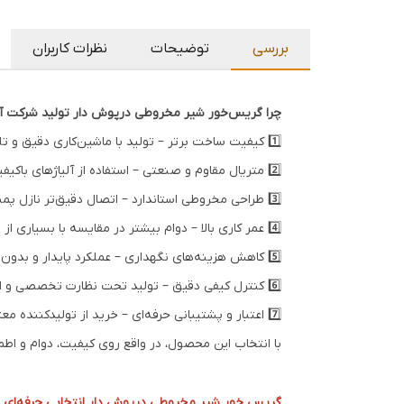
بررسی
توضیحات
نظرات کاربران
چرا گریس‌خور شیر مخروطی درپوش دار تولید شرکت آرین
1️⃣ کیفیت ساخت برتر – تولید با ماشین‌کاری دقیق و تلرانس‌های مهندسی‌شده که باعث آب‌بندی کامل‌تر و عملکرد مطمئن‌تر نسبت به نمونه‌های متفرقه می‌شود.
2️⃣ متریال مقاوم و صنعتی – استفاده از آلیاژهای باکیفیت و مقاوم در برابر فشار، خوردگی و شرایط سخت کاری، مناسب صنایع نفت، گاز و پتروشیمی.
3️⃣ طراحی مخروطی استاندارد – اتصال دقیق‌تر نازل پمپ گریس و جلوگیری از هدررفت روانکار در زمان تزریق.
4️⃣ عمر کاری بالا – دوام بیشتر در مقایسه با بسیاری از رقبا که از مواد اولیه ضعیف‌تر استفاده می‌کنند و دچار نشتی یا استهلاک زودهنگام می‌شوند.
5️⃣ کاهش هزینه‌های نگهداری – عملکرد پایدار و بدون نشتی، کاهش دفعات تعمیرات و جلوگیری از توقف‌های ناخواسته تجهیزات.
6️⃣ کنترل کیفی دقیق – تولید تحت نظارت تخصصی و استانداردهای صنعتی که تضمین‌کننده یکنواختی کیفیت در هر قطعه است.
7️⃣ اعتبار و پشتیبانی حرفه‌ای – خرید از تولیدکننده معتبر داخلی به معنای دسترسی سریع‌تر، اطمینان از اصالت کالا و دریافت مشاوره تخصصی پیش و پس از فروش.
با انتخاب این محصول، در واقع روی کیفیت، دوام و اطم
گریس خور شیر مخروطی درپوش دار انتخابی حرفه‌ای بر