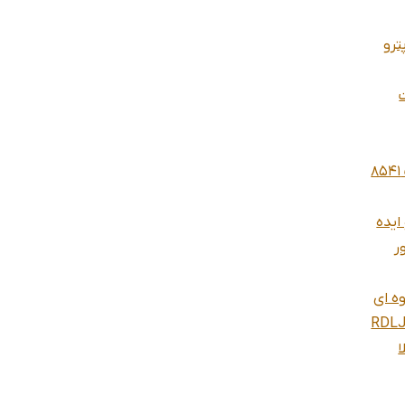
8541 آرین پترو
گریس پمپ پنوماتیک بشکه ای پاورالایت 8541
ایده
ر
ه ای
RDL
ا