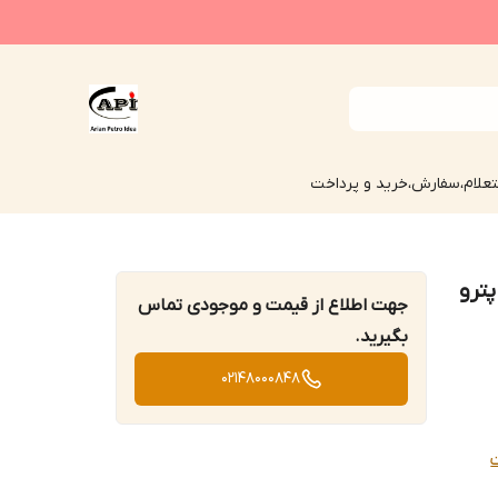
علام،سفارش،خرید و پرداخت
ترو
جهت اطلاع از قیمت و موجودی تماس
بگیرید.
02148000848