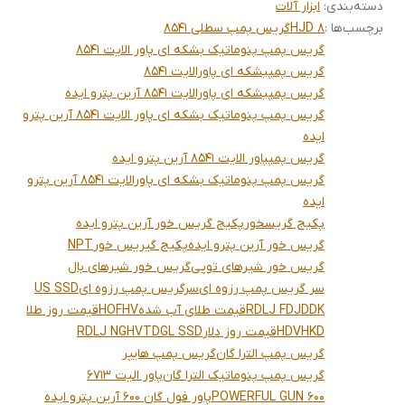
دسته‌بندی
:
ابزار آلات
برچسب‌ها :
HJD 8
گریس پمپ سطلی 8541
گریس پمپ پنوماتیک بشکه ای پاور الایت 8541
گریس پمپبشکه ای پاورالایت 8541
گریس پمپبشکه ای پاورالایت 8541 آرین پترو ایده
گریس پمپ پنوماتیک بشکه ای پاور الایت 8541 آرین پترو
ایده
گریس پمپپاور الایت 8541 آرین پترو ایده
گریس پمپ پنوماتیک بشکه ای پاورالایت 8541 آرین پترو
ایده
پکیج گریسخور
پکیج گریس خور آرین پترو ایده
گریس خور آرین پترو ایده
پکیج گیریس خور
NPT
گریس خور شیرهای توپی
گریس خور شیرهای بال
سر گریس پمپ رزوه ای
سرگریس پمپ رزوه ای
US SSD
RDLJ FDJDDK
قیمت طلای آب شده
HOFHV
قیمت روز طلا
HDVHKD
قیمت روز دلار
TDGL SSD
RDLJ NGHV
گریس پمپ الترا گان
گریس پمپ هایپر
گریس پمپ پنوماتیک الترا گان
پاور الیت 6713
POWERFUL GUN 600
پاور فول گان 600 آرین پترو ایده