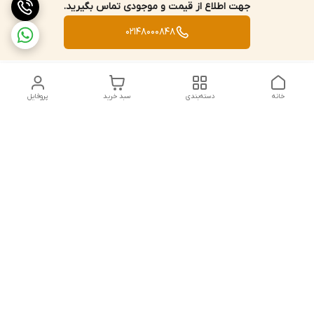
جهت اطلاع از قیمت و موجودی تماس بگیرید.
02148000848
خانه
دسته‌بندی
سبد خرید
پروفایل
دسترسی سریع
تماس با ما
قوانین و مقررات
استعلام،سفارش،خرید و
درباره ما
پرداخت
سیاست حریم خصوصی