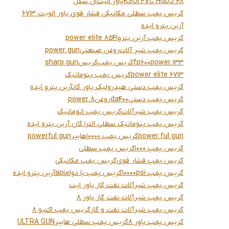
KSOI FVC HGDJ 68
پاور الیت
ال شکل
گریس پمپ سطلی مکانیکی فشار قوی پاور الویت 6713
آرین پترو ایده
گریس پمپ آرین پترو
power elite 8541
گریس پمپ شیر آلات
روغن صنعتی
power gun
power 133
fp600
گریس پمپ
گریس
sharp gun
power elite 6713
گریس پمپ پنوماتیک
گریس پمپ دستی هیدرولیک پاور گانآرین پترو ایده
گریس پمپ دستی
da400
روغن
power 8
گریس پمپ شیرآلات
گریس پمپ اتوماتیک
گریس پمپ پنوماتیک سطلی الترا گان آرین پترو ایده
power ful gun
گریس پمپ 10000
هایپر
powerful gun
گریس پمپ 1000
گریس پمپ سطلی
گریس پمپ فشار قوی
گریس پمپ مکانیکی
گریس پمپ 10000psi
گریس پمپ با دوام
api
آرین پترو ایده
گریس پمپ شیرآلات نفت گاز پاور ایت
گریس پمپ شیرآلات نفت گاز پاور 8
گریس پمپ شیرآلات نفت و گاز
گریس پمپ اکتیو 8
گریس پمپ پاور 8
گریس پمپ سطلی هایپر
ULTRA GUN