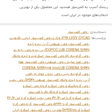
ریسک آسیب به کمپرسور هستید، این محصول یکی از بهترین
انتخاب‌های موجود در ایران است.
دسته‌بندی
:
روغن کمپرسور
برچسب‌ها :
VYK LVSV GYCAD
روتاری
روغن کمپرسور ایرانی باکیفیت
روغن کمپرسور
روغن صنعتی آرین پترو ایده
COPCO LUB CORENA S2R46
آرین پترو
روغن پایه نو
روغن گراویته بالا
روغن کمپرسور اسکرو
پترو ایده
روانکار
روغن ضد سایش
روغن صنعتی
روغن کمپرسور هوا
CORENA S2R46
vyk lvsv
LUB CORENA S2R46
روغن گراویته پایین
روغن بدون مواد بازیافتی
آرین پترو ایده
روانکار کمپرسور صنعتی
S2R46
روغن پمپ
روغن کرونا
اسکرو
روغن اسکرو کرونا
روغن اسکرو
روغن کمپرسور اسکرو کرونا
کرنا
کرنا کمپرسور
روغن اسکرو کرنا اس2آر46
روغن پمپ اسکرو کرنا اس2آر46
روغن کمپرسور کرنا s2r46
روغن کمپرسور کرنا
روغن کرنا
اسکرو کرنا
S3RX68
بهترین روغن کمپرسور اسکرو ایران