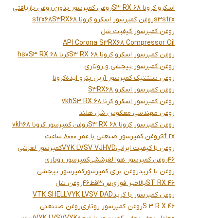
اسکرو کرونا S3 RX 68
روغن کمپرسور بدون روغن بازیافتی
strx
s3
روغن کمپرسور اسکرو کرونا S3RX68
strx68
روغن کمپرسور کیفیت شل
API Corona S3RX68 Compressor Oil
روغن کمپرسور اسکرو کرونا S3 RX 68
کرنا S3 RX 68
hsv
روغن کمپرسور پیچشی و روتاری
روغن سنتتیک کمپرسور آرین پترو ایده
کرونا
روغن کمپرسور اسکرو S3RX68
روغن کمپرسور اسکرو کرنا S3 RX 68
vkh
روغن مهندسی معکوس شل هلند
روغن کمپرسور کرونا S3 RX 68
روغن کمپرسور کرونا 68
vkh
st rx
روغن کمپرسور صنعتی با عمر 8000 ساعت
روغن با کیفیت ایرانی
VYK LVSV VJHVD
کمپرسور لغزشی
46
روغن کمپرسور هوا لغزششی
کمپرسور روتاری
روغن با گرید
روغن برای کمپرسور
کمپرسور پیچشی
ST RX 46
بالا
خبر فوری
س3قط46
روغن شل
روغن کمپرسور با گرید
VYK LVSV DAD
VTK SHELL
S 3 R X 46
روغن کمپرسور روتاری
روغن صتنعتی