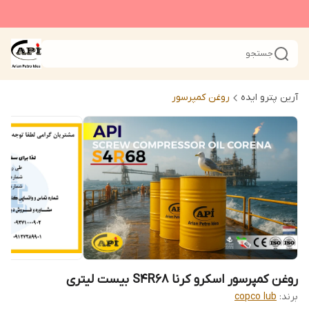
جستجو
آرین پترو ایده
روغن کمپرسور
روغن کمپرسور اسکرو کرنا S4R68 بیست لیتری
برند:
copco lub