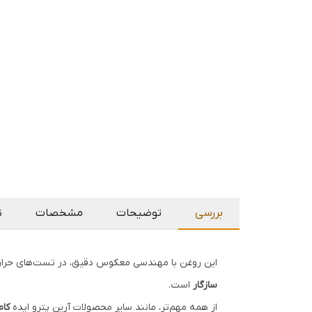
بررسی
توضیحات
مشخصات
ن
این روغن با مهندسی معکوس دقیق، در تست‌های حرارتی، اکسیداسیون و مقاومت برشی عمل
سازگار
است.
از همه مهم‌تر، مانند سایر محصولات آرین پترو ایده
کام