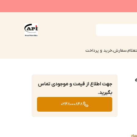
علام،سفارش،خرید و پرداخت
بشکه
جهت اطلاع از قیمت و موجودی تماس
بگیرید.
02148000848
ور