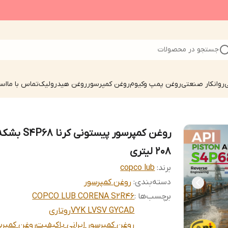
جستجو در محصولات
ی
روانکار صنعتی
روغن پمپ وکیوم
روغن کمپرسور
روغن هیدرولیک
تماس با ما
است
روغن کمپرسور پیستونی کرنا S4P68 
208 لیتری
برند:
copco lub
دسته‌بندی
:
روغن کمپرسور
برچسب‌ها :
COPCO LUB CORENA S2R46
VYK LVSV GYCAD
روتاری
روغن کمپرسور ایرانی باکیفیت
روغن کمپرس