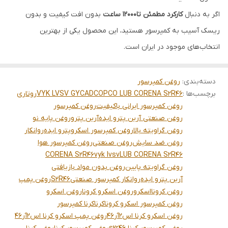
اگر به دنبال
کارکرد مطمئن تا12000 ساعت
بدون افت کیفیت و بدون
ریسک آسیب به کمپرسور هستید، این محصول یکی از بهترین
انتخاب‌های موجود در ایران است.
دسته‌بندی
:
روغن کمپرسور
برچسب‌ها :
COPCO LUB CORENA S2R46
VYK LVSV GYCAD
روتاری
روغن کمپرسور ایرانی باکیفیت
روغن کمپرسور
روغن صنعتی آرین پترو ایده
آرین پترو
روغن پایه نو
روغن گراویته بالا
روغن کمپرسور اسکرو
پترو ایده
روانکار
روغن ضد سایش
روغن صنعتی
روغن کمپرسور هوا
CORENA S2R46
vyk lvsv
LUB CORENA S2R46
روغن گراویته پایین
روغن بدون مواد بازیافتی
آرین پترو ایده
روانکار کمپرسور صنعتی
S2R46
روغن پمپ
روغن کرونا
اسکرو
روغن اسکرو کرونا
روغن اسکرو
روغن کمپرسور اسکرو کرونا
کرنا
کرنا کمپرسور
روغن اسکرو کرنا اس2آر46
روغن پمپ اسکرو کرنا اس2آر46