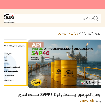
جستجو
آرین پترو ایده
روغن کمپرسور
روغن کمپرسور پیستونی کرنا S4P46 بیست لیتری
برند:
copco lub