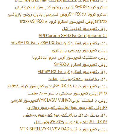
روغن کمپرسور کرنا s2r46
روغن کمپرسور کرنا
روغن کرنا
اسکرو کرنا
S3RX68
بهترین روغن کمپرسور اسکرو ایران
اسکرو کرونا S3 RX 68
روغن کمپرسور بدون روغن بازیافتی
strx
s3
روغن کمپرسور اسکرو کرونا S3RX68
strx68
روغن کمپرسور کیفیت شل
API Corona S3RX68 Compressor Oil
روغن کمپرسور اسکرو کرونا S3 RX 68
کرنا S3 RX 68
hsv
روغن کمپرسور پیچشی و روتاری
روغن سنتتیک کمپرسور آرین پترو ایده
کرونا
روغن کمپرسور اسکرو S3RX68
روغن کمپرسور اسکرو کرنا S3 RX 68
vkh
روغن مهندسی معکوس شل هلند
روغن کمپرسور کرونا S3 RX 68
روغن کمپرسور کرونا 68
vkh
st rx
روغن کمپرسور صنعتی با عمر 8000 ساعت
روغن با کیفیت ایرانی
VYK LVSV VJHVD
کمپرسور لغزشی
46
روغن کمپرسور هوا لغزششی
کمپرسور روتاری
روغن با گرید
روغن برای کمپرسور
کمپرسور پیچشی
ST RX 46
بالا
خبر فوری
س3قط46
روغن شل
روغن کمپرسور با گرید
VYK LVSV DAD
VTK SHELL