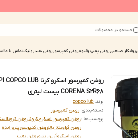
جستجو در محصولات
ی
روانکار صنعتی
روغن پمپ وکیوم
روغن کمپرسور
روغن هیدرولیک
تماس با ما
است
روغن کمپرسور اسکرو کرنا COPCO LUB
CORENA S2R68 بیست لیتری
برند:
copco lub
دسته‌بندی
:
روغن کمپرسور
برچسب‌ها :
روغن کمپرسور اسکرو کرونا
روغن کرونا
اسک
روغن گراویته بالا
روغن کمپرسور
پترو ایده
روغن اسکرو
آرین پترو
روغن پمپ