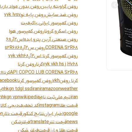
روغن گراویته پایین
روغن بدون مواد بازیا
روغن ضد سایش
روغن پایه نو
vyk lvsv
روغن کمپرسور ایرانی باکیفیت
روغن اسکرو کرونا
روغن کمپرسور هوا
روغن صنعتی آرین پترو ایده
اس2آر68
CORENA S2R68
روغن س2آر68
s2R68
روغن کمپرسور کرنا اس2آر68
vyk vkh
vyk vkh hs j Hv68
کرنا
روغن کرنا
API COPCO LUB CORENA S2R68
کرناs2r68
کرنا روغن
vkh
روغن کمپرسور کرنا
acebook
weather
amazoon
iranir
nhkgn tdgl ssd
یا
iran
تیم ملی
ثبت نام
wikipedia
nhkgn vpn
قیمت طلا
instagram
کد تخفیف
دیجی کالا
google
اخبار ایران
نتایج کنکور
قیمت دلار
pn
news
قیمت تتر
translate
فیلترشکن
قیمت طلا و ارز
قیمت
فیلتر شکن