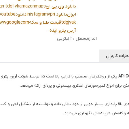
دانلود وی پی ان
maps
amazon
gn tdgl vk
ایران
دانلود vpn
inistagram
دانلود
youtube
tdgjvak
قیمت طلا و سکه
wwgooglecom
آرین پترو ایده
اندازه
:
سطل 20 لیتریی
ظرات کاربران
API 
یکی از روانکارهای صنعتی با کارایی بالا است که توسط شرکت
آرین پترو 
برای انواع کمپرسورهای اسکرو، پیستونی و پره‌ای ارائه می‌دهد.
های بالا پایداری بسیار خوبی از خود نشان داده و توانسته از تشکیل لجن و اک
 و کاهش هزینه‌های نگهداری می‌شود.