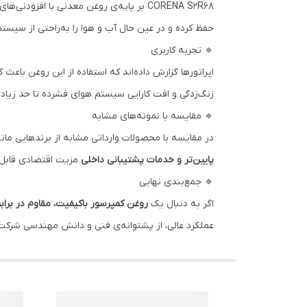
CORENA S2R68 بر پایه‌ی روغن معدنی با
حفظ کرده و در عین حال آب و هوا را به‌راحتی از سیستم
🔹 تجربه کاربری
اپراتورها گزارش داده‌اند که استفاده از این روغن ب
زنگ‌زدگی و افت کارایی سیستم هوای فشرده تا حد زیاد
🔹 مقایسه با نمونه‌های مشابه
در مقایسه با محصولات وارداتی مشابه از برندهایی مانند Shell Corena یا Mobil Rarus، روغن تولیدی آرین پترو ایده از نظر کیفیت عملکردی در سطح قابل رقابت قرار دارد
پایین‌تر و خدمات پشتیبانی داخلی
مزیت اقتصادی قابل ت
🔹 جمع‌بندی نهایی
اگر به دنبال یک
روغن کمپرسور باکیفیت، مقاوم در برابر
عملکرد عالی، از پشتوانه‌ی فنی و دانش مهندسی شرک