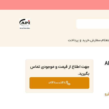
علام،سفارش،خرید و پرداخت
API 
جهت اطلاع از قیمت و موجودی تماس
بگیرید.
02148000848
رو