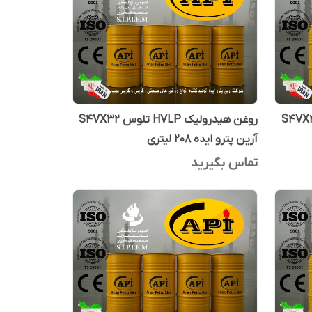
رولیک HVLP تلوس S4VX46
روغن هیدرولیک HVLP تلوس S4VX32
آرین پترو ایده 208 لیتری
تماس بگیرید