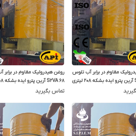
رولیک مقاوم در برابر آب تلوس
روغن هیدرولیک مقاوم در برابر 
تری
S2VA 68 آرین پترو ایده بشکه 208 لیتری
یرید
تماس بگیرید