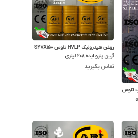
روغن هیدرولیک HVLP تلوس S4VX150
آرین پترو ایده 208 لیتری
تماس بگیرید
آب تلوس