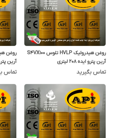
روغن هیدرولیک HVLP تلوس S4VX100
آرین پترو ایده 208 لیتری
آرین پترو ایده
تماس بگیرید
تماس بگ