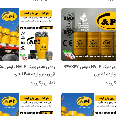
روغن هیدرولیک HVLP تلوس S4VX32
روغن هیدر
ه 1 لیتری
آرین پترو ایده 208 لیتری
یرید
تماس بگیرید