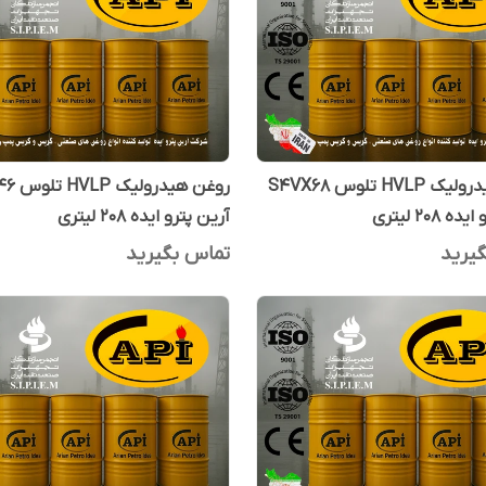
روغن هیدرولیک HVLP تلوس S4VX68
روغن هید
 208 لیتری
آرین پترو ایده 208 لیتری
یرید
تماس بگیرید