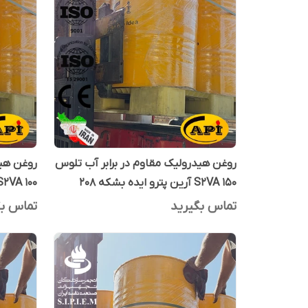
روغن هیدرولیک مقاوم در برابر آب تلوس
روغن هید
S2VA 150 آرین پترو ایده بشکه 208
S2VA 100 آرین پترو ایده بشکه 208 لی
لیتری
تماس بگیرید
تماس بگ