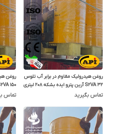
روغن هیدرولیک مقاوم در برابر آب تلوس
روغن هید
S2VA 32 آرین پترو ایده بشکه 208 لیتری
S2VA 150 آرین پترو ایده 20 ل
تماس بگیرید
تماس بگ