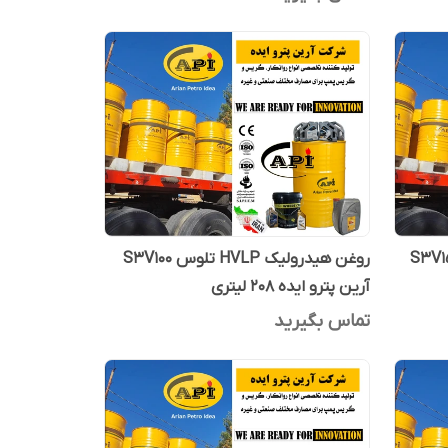
ولیک HVLP تلوس S3V150
روغن هیدرولیک HVLP تلوس S3V100
آرین پترو ایده 208 لیتری
تماس بگیرید