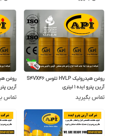
روغن هیدرولیک HVLP تلوس S4VX46
آرین پترو ایده 1 لیتری
آرین پترو اید
تماس بگیرید
تماس بگ