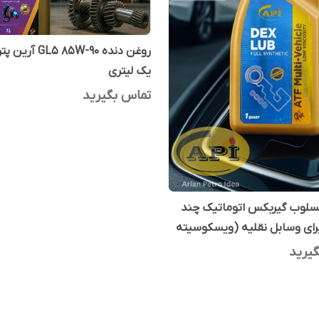
روغن دنده GL5 85W-90
یک لیتری
تماس بگیرید
سلوب گیربکس اتوماتیک چند
رای وسابل نقلیه (ویسکوسیته
یرید