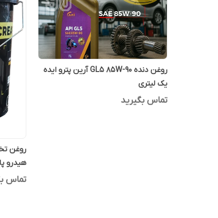
روغن دنده GL5 85W-90 آرین پترو ایده
یک لیتری
تماس بگیرید
روغن تخ
هیدرو پاور 8 ، هیدرو پاور ای
تماس بگ