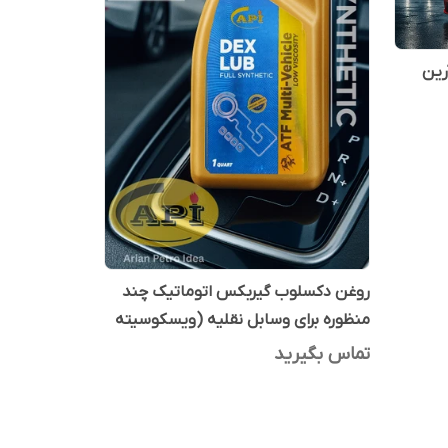
و پاور هیدرولیک 32 آرین
روغن دکسلوب گیربکس اتوماتیک چند
منظوره برای وسابل نقلیه (ویسکوسیته
پایین) 1 کوارتی
تماس بگیرید