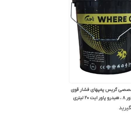
صصی گریس پمپهای فشار قوی
ت 20 لیتری
یرید