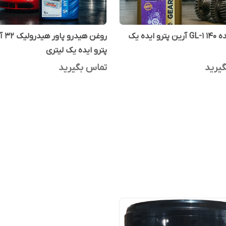
روغن دنده GL-1 140 آرین پترو ایده یک
روغن هیدر
پترو ایده یک لیتری
یرید
تماس بگیرید