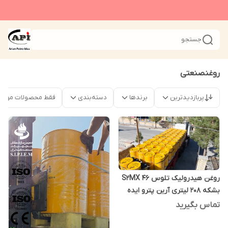
جستجو
روغنصنعتی
پربازدیدترین
برندها
دسته‌بندی
فقط محصولات موجو
روغن هیدرولیک تلوس S2MX 46
بشکه 208 لیتری آرین پترو ایده
تماس بگیرید