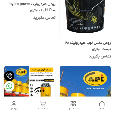
روغن هیدرولیک hydro power
HLP100 یک لیتری
تماس بگیرید
روغن دکس لوب هیدرولیک 68
بیست لیتری
تماس بگیرید
خانه
دسته‌بندی
سبد خرید
پروفایل
روغن هیدرولیک HVLP تلوس