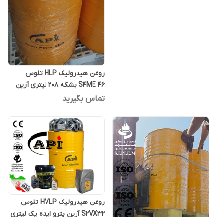
روغن هیدرولیک HLP تلوس
S4ME 46 بشکه 208 لیتری آرین
پترو ایده
تماس بگیرید
روغن هیدرولیک HVLP تلوس
S2VX32 آرین پترو ایده یک لیتری