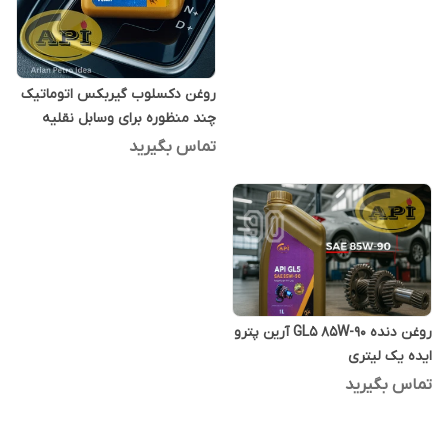
روغن دکسلوب گیربکس اتوماتیک
چند منظوره برای وسابل نقلیه
(ویسکوسیته پایین) 1 کوارتی
تماس بگیرید
روغن دنده GL5 85W-90 آرین پترو
ایده یک لیتری
تماس بگیرید