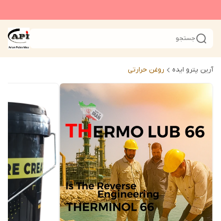
جستجو
آرین پترو ایده
روغن حرارتی