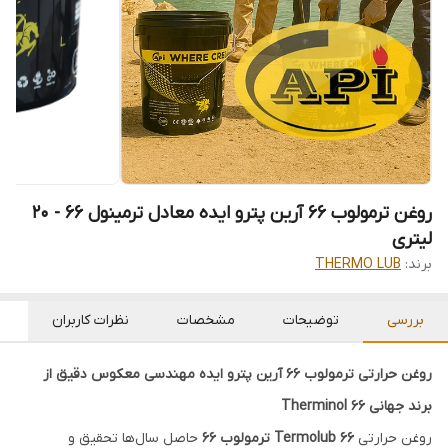
روغن ترمولوب 66 آرین پترو ایده معادل ترمینول 66 - 20
لیتری
برند:
THERMO LUB
بررسی
توضیحات
مشخصات
نظرات کاربران
روغن حرارتی ترمولوب 66 آرین پترو ایده مهندسی معکوس دقیق از
برند جهانی Therminol 66
روغن حرارتی
Termolub 66 ترمولوب 66
حاصل سال‌ها تحقیق و