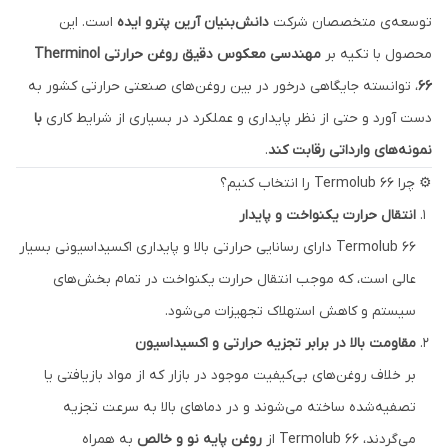
توسعه‌ی متخصصان شرکت
دانش‌بنیان آرین پترو ایده
است. این
محصول با تکیه بر
مهندسی معکوس دقیق روغن حرارتی Therminol
66
، توانسته جایگاهی درخور در بین روغن‌های صنعتی حرارتی کشور به
دست آورد و حتی از نظر پایداری و عملکرد در بسیاری از شرایط کاری
با
نمونه‌های وارداتی رقابت کند
.
⚙️ چرا Termolub 66 را انتخاب کنیم؟
انتقال حرارت یکنواخت و پایدار
Termolub 66 دارای رسانایی حرارتی بالا و پایداری اکسیداسیونی بسیار
عالی است، که موجب انتقال حرارت یکنواخت در تمام بخش‌های
سیستم و کاهش استهلاک تجهیزات می‌شود.
مقاومت بالا در برابر تجزیه حرارتی و اکسیداسیون
بر خلاف روغن‌های بی‌کیفیت موجود در بازار که از مواد بازیافتی یا
تصفیه‌شده ساخته می‌شوند و در دماهای بالا به سرعت تجزیه
می‌گردند، Termolub 66 از
روغن پایه نو و خالص
به همراه