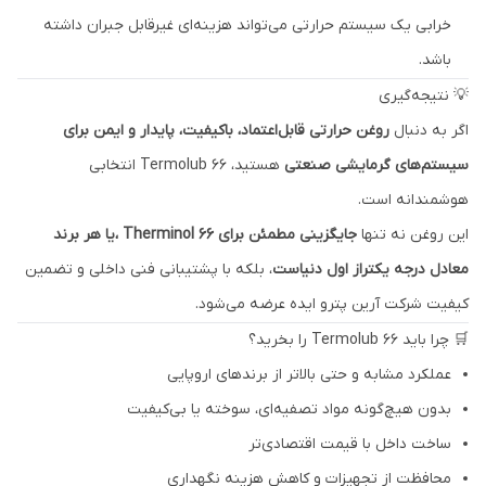
خرابی یک سیستم حرارتی می‌تواند هزینه‌ای غیرقابل جبران داشته
باشد.
💡 نتیجه‌گیری
اگر به دنبال
روغن حرارتی قابل‌اعتماد، باکیفیت، پایدار و ایمن برای
سیستم‌های گرمایشی صنعتی
هستید، Termolub 66 انتخابی
هوشمندانه است.
این روغن نه تنها
جایگزینی مطمئن برای Therminol 66 ،یا هر برند
معادل درجه یکتراز اول دنیاست
، بلکه با پشتیبانی فنی داخلی و تضمین
کیفیت شرکت آرین پترو ایده عرضه می‌شود.
🛒 چرا باید Termolub 66 را بخرید؟
عملکرد مشابه و حتی بالاتر از برندهای اروپایی
بدون هیچ‌گونه مواد تصفیه‌ای، سوخته یا بی‌کیفیت
ساخت داخل با قیمت اقتصادی‌تر
محافظت از تجهیزات و کاهش هزینه نگهداری