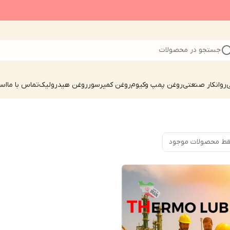
جستجو در محصولات
ی
روانکار صنعتی
روغن پمپ وکیوم
روغن کمپرسور
روغن هیدرولیک
تماس با ما
است
ط محصولات موجود