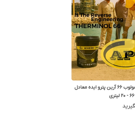
روغن ترمولوب 66 آرین پترو ایده معادل
یرید