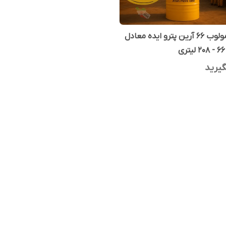
روغن ترمولوب 66 آرین پترو ایده معادل
یرید