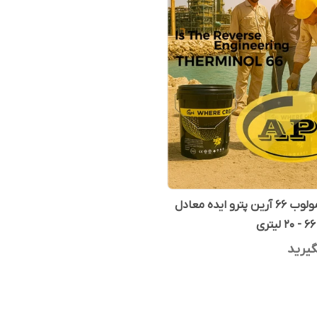
روغن ترمولوب 66 آرین پترو ایده معادل
یرید