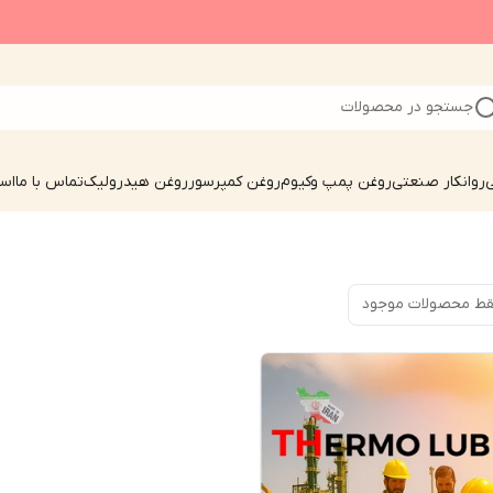
جستجو در محصولات
ی
روانکار صنعتی
روغن پمپ وکیوم
روغن کمپرسور
روغن هیدرولیک
تماس با ما
است
ط محصولات موجود