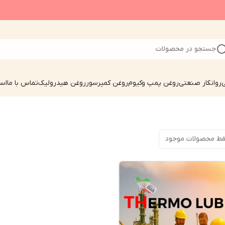
جستجو در محصولات
ی
روانکار صنعتی
روغن پمپ وکیوم
روغن کمپرسور
روغن هیدرولیک
تماس با ما
است
ط محصولات موجود