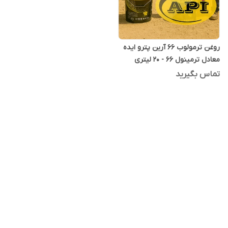
روغن ترمولوب 66 آرین پترو ایده
معادل ترمینول 66 - 20 لیتری
تماس بگیرید