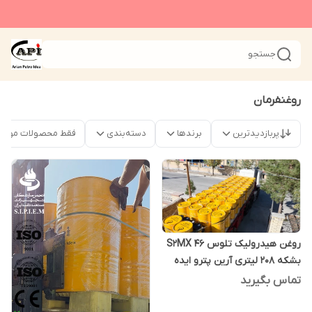
جستجو
روغنفرمان
پربازدیدترین
برندها
دسته‌بندی
فقط محصولات موجو
روغن هیدرولیک تلوس S2MX 46
بشکه 208 لیتری آرین پترو ایده
تماس بگیرید