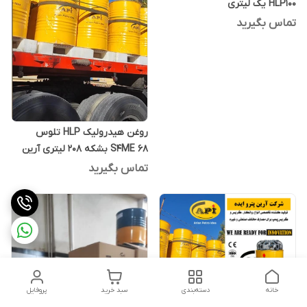
HLP100 یک لیتری
تماس بگیرید
روغن هیدرولیک HLP تلوس
S4ME 68 بشکه 208 لیتری آرین
پترو ایده
تماس بگیرید
خانه
دسته‌بندی
سبد خرید
پروفایل