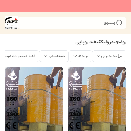
جستجو
روغنهیدرولیککیفیتاروپایی
جدیدترین
برندها
دسته‌بندی
فقط محصولات موجود