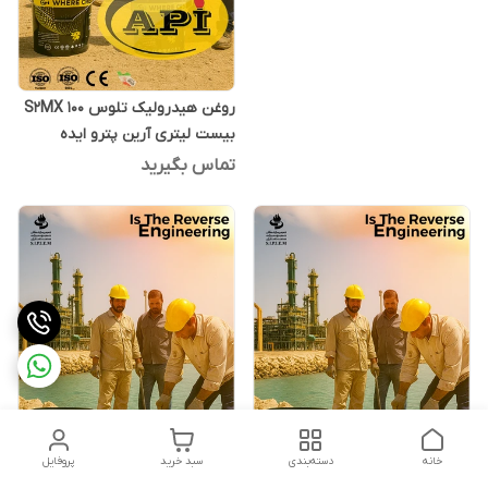
روغن هیدرولیک تلوس S2MX 100
بیست لیتری آرین پترو ایده
تماس بگیرید
خانه
دسته‌بندی
سبد خرید
پروفایل