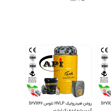
رولیک HVLP تلوس S2VX68
روغن هیدرولیک HVLP تلوس S2VX46
آرین پترو ایده یک لیتری