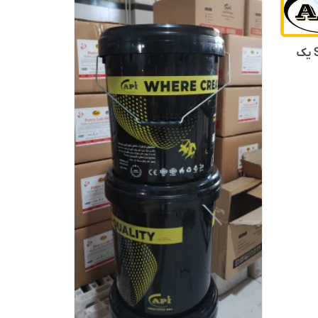
روغن هیدرولیک تلوس S2MX 32 یک