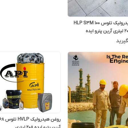
روغن هیدرولیک تلوس HLP S3M 100
یرید
روغن هید
آرین پترو ایده 208 لیتری