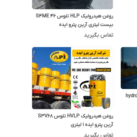
روغن هیدرولیک HLP تلوس S4ME 46
بیست لیتری آرین پترو ایده
تماس بگیرید
hydro po
روغن هیدرولیک HVLP تلوس S3V68
آرین پترو ایده 1 لیتری
تماس بگیرید