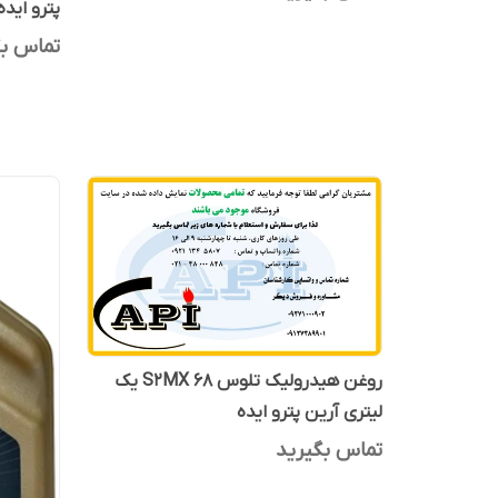
پترو اید
تماس بگ
روغن هیدرولیک تلوس S2MX 68 یک
لیتری آرین پترو ایده
تماس بگیرید