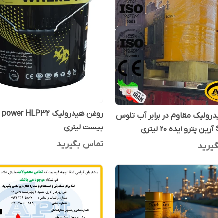
روغن هیدرولیک wer HLP32
رولیک مقاوم در برابر آب تلوس
بیست لیتری
ری
تماس بگیرید
یرید