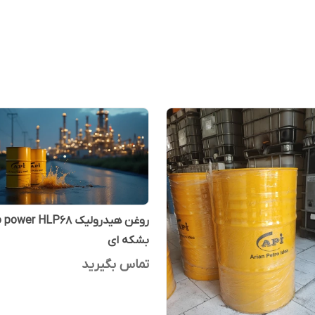
روغن هیدرولیک wer HLP68
بشکه ای
تماس بگیرید