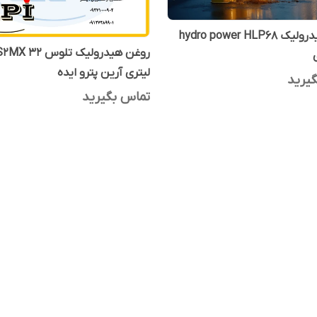
روغن هیدرولیک hydro power HLP68
لیتری آرین پترو ایده
یرید
تماس بگیرید