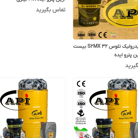
تماس بگیرید
روغن هیدرولیک تلوس S2MX 32 بیست
ن پترو ایده
یرید