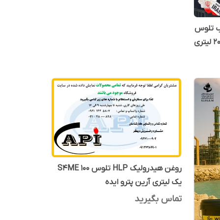
آب تلوس
روغن هیدرولیک HLP تلوس S4ME 100
یک لیتری آرین پترو ایده
تماس بگیرید