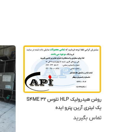
روغن هیدرولیک HLP تلوس S4ME 32
یک لیتری آرین پترو ایده
تماس بگیرید