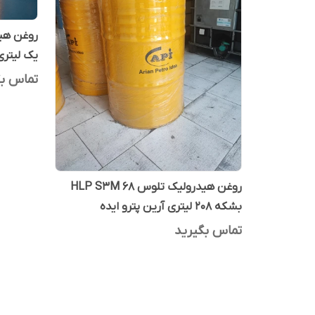
یک لیتری
تماس بگ
روغن هیدرولیک تلوس HLP S3M 68
بشکه 208 لیتری آرین پترو ایده
تماس بگیرید