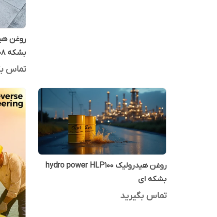
بشکه 208 لیتری آرین پترو ایده
تماس بگ
روغن هیدرولیک hydro power HLP100
بشکه ای
تماس بگیرید