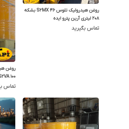
روغن هیدرولیک تلوس S2MX 46 بشکه
208 لیتری آرین پترو ایده
تماس بگیرید
روغن هید
S2VA 100 آرین پترو ایده 20 لیت
تماس بگ