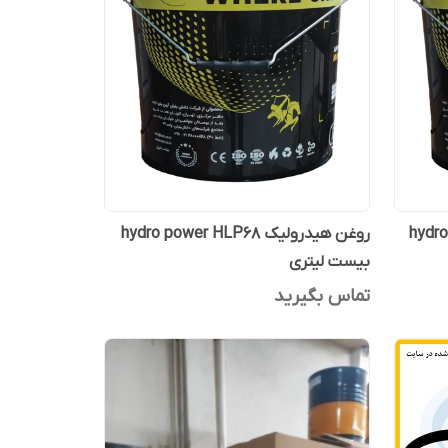
hydro po
روغن هیدرولیک hydro power HLP68
بیست لیتری
تماس بگیرید