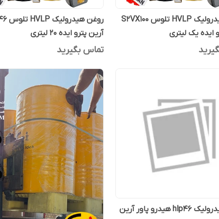
روغن هیدرولیک HVLP تلوس S2VX100
روغن هید
و ایده یک لیتری
آرین پترو ایده 20 لیتری
یرید
تماس بگیرید
روغن هیدرولیک hlp46 هیدرو پاور آرین