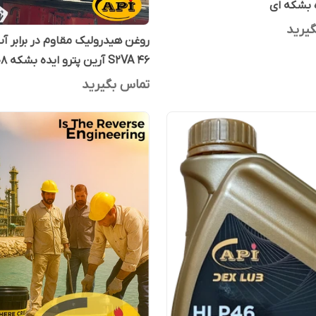
ه بشکه ای
یرید
روغن هیدرولیک مقاوم در برابر 
S2VA 46 آرین پترو ایده بشکه 208 لیتری
تماس بگیرید