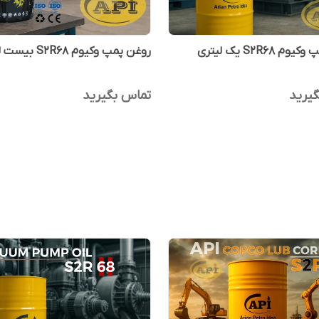
 S2R68 یک لیتری
روغن پمپ وکیوم S2R68 بیست لیتری
یرید
تماس بگیرید