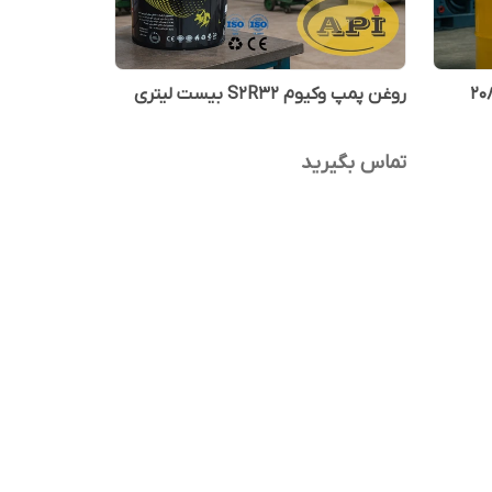
پمپ وکیوم S2R68 بشکه 208
روغن پمپ وکیوم S2R32 بیست لیتری
تماس بگیرید