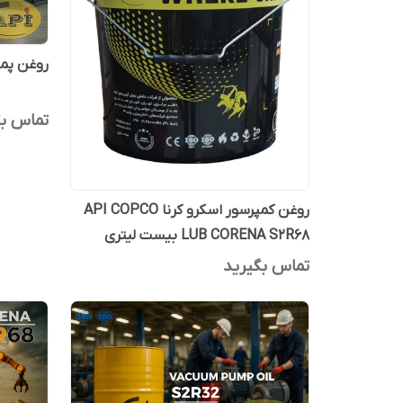
روغن پمپ وکیوم
تماس بگ
روغن کمپرسور اسکرو کرنا API COPCO
LUB CORENA S2R68 بیست لیتری
تماس بگیرید