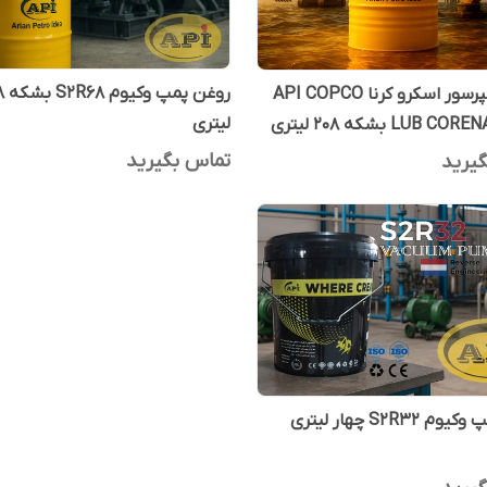
روغن 
روغن کمپرسور اسکرو کرنا API COPCO
لیتری
LUB  بشکه 208 لیتری
تماس بگیرید
یرید
S2R32 چهار لیتری