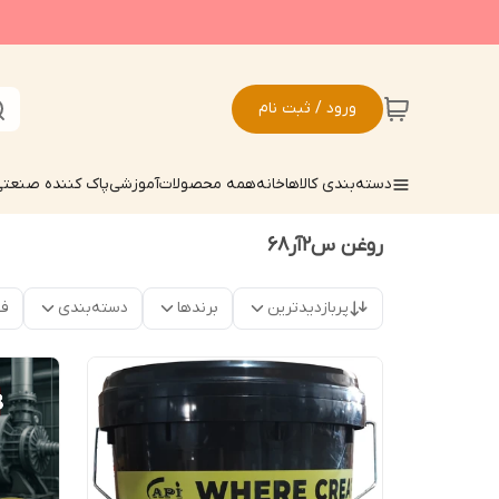
ورود / ثبت نام
دسته‌بندی کالاها
خانه
همه محصولات
آموزشی
پاک کننده صنعت
روغن س2آر68
پربازدیدترین
برندها
دسته‌بندی
فق