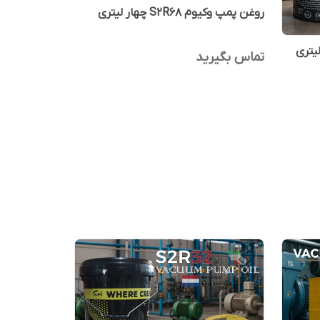
روغن پمپ وکیوم S2R68 چهار لیتری
تماس بگیرید