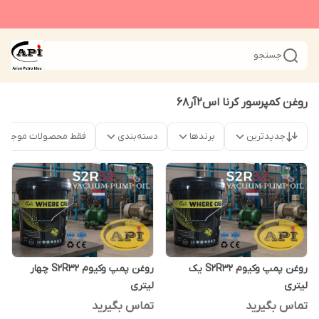
جستجو
روغن کمپرسور کرنا اس2آر68
جدیدترین
برندها
دسته‌بندی
فقط محصولات موجود
روغن پمپ وکیوم S2R32 یک
روغن پمپ وکیوم S2R32 چهار
لیتری
لیتری
تماس بگیرید
تماس بگیرید