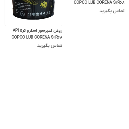
COPCO LUB CORENA S2R68
بشکه 208 لیتری
تماس بگیرید
روغن کمپرسور اسکرو کرنا API
COPCO LUB CORENA S2R68
بیست لیتری
تماس بگیرید