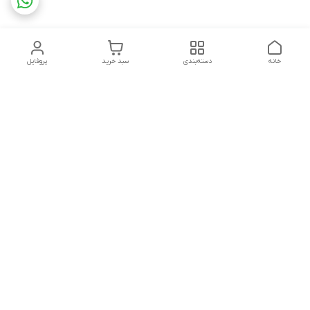
خانه
دسته‌بندی
سبد خرید
پروفایل
دسترسی سریع
تماس با ما
قوانین و مقررات
استعلام،سفارش،خرید و
درباره ما
پرداخت
سیاست حریم خصوصی
شکایات