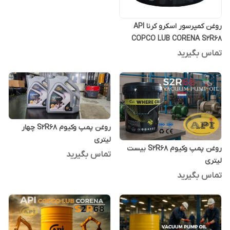
روغن کمپرسور اسکرو کرنا API
COPCO LUB CORENA S2R68
بیست لیتری
تماس بگیرید
روغن پمپ وکیوم S2R68 چهار
لیتری
روغن پمپ وکیوم S2R68 بیست
تماس بگیرید
لیتری
تماس بگیرید