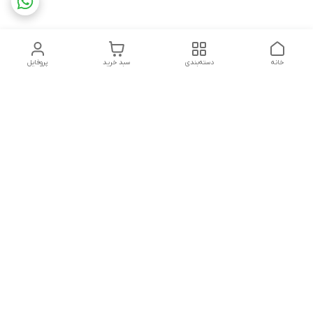
خانه
دسته‌بندی
سبد خرید
پروفایل
دسترسی سریع
تماس با ما
قوانین و مقررات
استعلام،سفارش،خرید و
درباره ما
پرداخت
سیاست حریم خصوصی
شکایات