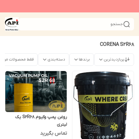
جستجو
CORENA S2R68
پربازدیدترین
برندها
دسته‌بندی
فقط محصولات موجو
روغن پمپ وکیوم S2R68 یک
لیتری
تماس بگیرید