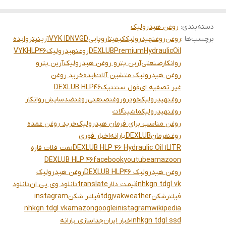
دسته‌بندی
:
روغن هیدرولیک
برچسب‌ها :
روغن
روغنهیدرولیککیفیتاروپایی
VYK IDNVGD
آرینپتروایده
DEXLUBPremiumHydraulicOil
روغنهیدرولیک
HLP46
VYK
روانکارصنعتی
آرین پترو روغن هیدرولیک
آرین پترو
روغن هیدرولیک متشین آلات
ایده
خرید روغن
غیر تصفیه ای
فول سنتتیک
DEXLUB HLP46
روغنهیدرولیکخودرو
روغنصنعتی
روغنضدسایش
روانکار
روغنهیدرولیکماشینآلات
روغن مناسب برای فرمان هیدرولیک
خرید روغن عمده
روغنفرمان
DEXLUB
یارانه
اخبار فوری
DEXLUB HLP 46 Hydraulic Oil 1LITR
نفت فلات قاره
DEXLUB HLP 46
facebook
youtube
amazoon
روغن هیدرولیک DEXLUB HLP46
روغن هیدرولیک
nhkgn tdgl vk
قیمت دلار
translate
دانلود وی پی ان
دانلود
فیلترشکن
weather
tdgjvak
فیلتر شکن
instagram
nhkgn tdgl vk
amazon
google
inistagram
wikipedia
nhkgn tdgl ssd
اخبار ایران
جداسازی یارانه