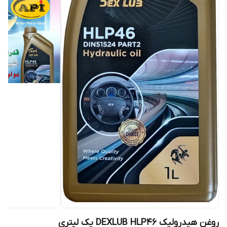
روغن هیدرولیک DEXLUB HLP46 یک لیتری