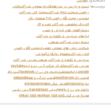
دسته‌بندی
:
آموزشی
برچسب‌ها :
تست و بازرسی در شیرها
مکانیزم عمومی شیرآلات
کتاب
ریاضتی
شناخت انواع شیرآلات
ساختار کلی شیرآلات
مهندس حجت الله ریاضتی
207 صفحه رنگی
کلینیک تخصصی شیرآلات نفت و گاز
دستورالعمل های انبارش و نصب
ابزارهای سرویس و نگهداری شیرآلات
دسته بندی شیرآلات صنعتی
شناخت روش های عمومی تعمیرات
حجت الله ریاضتی
کتاب شیرآلات
مفهوم روانکاری
آموزشی
سرویس و نگهداری شیرآلات صنعتی
مدرس شیر آلات
مدرس شیرآلات
مالک اثر شرکت آرین پترو ایده
youtube
google
یارانه
لخخلمث
دانبود وی پی ان
facebook
ثبت نام
قیمت دلار
vpn
weather
قیمت تتر
آب و هوا
wikipedia
نتایج
amazoon
فیلتر شکن
maps
instagram
دانلود وی پی ان
news
دیجی کالا
translate
پرس پلیس
فوتبال
خرید کتاب
nhkgn tdgl ssd
nhkgn tdgl vk