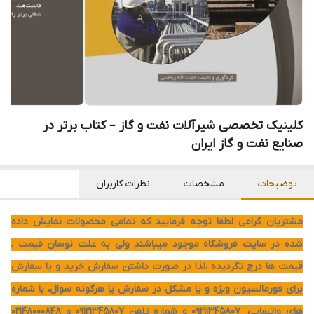
کلینیک تخصصی شیرآلات نفت و گاز – کتاب برتر در
صنایع نفت و گاز ایران
توضیحات
مشخصات
نظرات کاربران
مشتریان گرامی لطفا توجه فرمایید که تمامی محصولات نمایش داده
شده در سایت فروشگاه موجود میباشند ولی به علت نوسان قیمت ،
قیمت ها درج نگردیده ،لذا در صورت داشتن سفارش خرید و یا سفارش
برای فورمالسیون ویژه و یا مشکل در سفارش یا هرگونه سوال، با شماره
های واتساپی 09211345807 و شماره تلفن 09121345807 و 02148000848