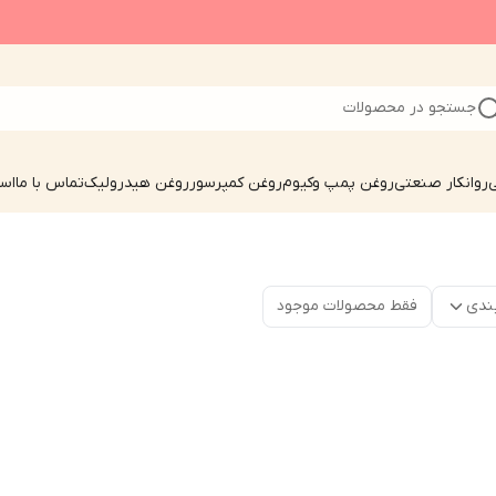
جستجو در محصولات
ی
روانکار صنعتی
روغن پمپ وکیوم
روغن کمپرسور
روغن هیدرولیک
تماس با ما
است
ندی
فقط محصولات موجود