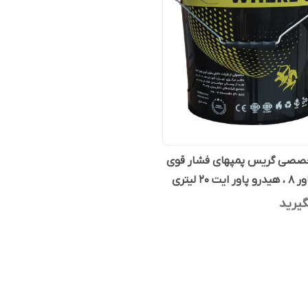
صصی گریس پمپهای فشار قوی
ت 20 لیتری
یرید