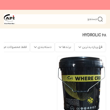
جستجو
HYDROLIC 68
پربازدیدترین
برندها
دسته‌بندی
فقط محصولات موجو